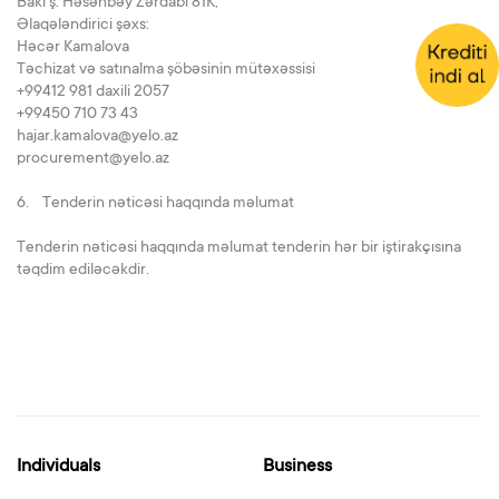
Bakı ş. Həsənbəy Zərdabi 81K,
Əlaqələndirici şəxs:
Həcər Kamalova
Təchizat və satınalma şöbəsinin mütəxəssisi
+99412 981 daxili 2057
+99450 710 73 43
hajar.kamalova@yelo.az
procurement@yelo.az
6. Tenderin nəticəsi haqqında məlumat
Tenderin nəticəsi haqqında məlumat tenderin hər bir iştirakçısına
təqdim ediləcəkdir.
Individuals
Business