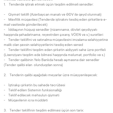
1. Tenderdə iştirak etmək üçün təqdim edilməli sənədlər:
- Qiymət təklifi (Azərbaycan manatı və ƏDV ilə qeyd olunmalı)
- Məxfilik müqaviləsi (Tenderdə iştirakını təsdiq edən şirkətlərə e-
mail vasitəsilə göndəriləcək)
- İddiaçının hüquqi sənədlər (nizamnamə, dövlət qeydiyyatı
haqqında şəhadətnamə, reyestrdən çıxarış, VÖEN və s.) surətləri
- Tender təklifini və satınalma müqaviləsini imzalama səlahiyyətinə
malik olan şəxsin səlahiyyətlərini təsdiq edən sənəd
- Tender təklifini təqdim edən şirkətin aidiyyəti sahə üzrə portfeli
(Lisenziyanı təqdim edə bilməsi haqqında məlumat, portfolio və s.)
- Tender qalibinin Yelo Bankda hesab açmasına dair sənədlər
(Tender qalibi elan olunduqdan sonra)
2. Tenderin qalibi aşağıdakı meyarlar üzrə müəyyənləşəcək:
- İştirakçı şirkətin bu sahədə təcrübəsi
- Təklif edilən Sistemin funksionallığı
- Təklif ediləcək məhsulun qiyməti
- Müqavilənin icra müddəti
3. Tender təklifinin təqdim edilməsi üçün son tarix: