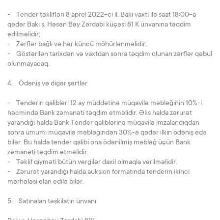
- Tender təklifləri 8 aprel 2022-ci il, Bakı vaxtı ilə saat 18:00-a
qədər Bakı ş. Həsən Bəy Zərdabi küçəsi 81 K ünvanına təqdim
edilməlidir;
- Zərflər bağlı və hər küncü möhürlənməlidir;
- Göstərilən tarixdən və vaxtdan sonra təqdim olunan zərflər qəbul
olunmayacaq.
4. Ödəniş və digər şərtlər
- Tenderin qalibləri 12 ay müddətinə müqavilə məbləğinin 10%-i
həcmində Bank zəmanəti təqdim etməlidir. Əks halda zərurət
yarandığı halda Bank Tender qaliblərinə müqavilə imzalandıqdan
sonra ümumi müqavilə məbləğindən 30%-ə qədər ilkin ödəniş edə
bilər. Bu halda tender qalibi ona ödənilmiş məbləğ üçün Bank
zəmanəti təqdim etməlidir.
- Təklif qiyməti bütün vergilər daxil olmaqla verilməlidir.
- Zərurət yarandığı halda auksion formatında tenderin ikinci
mərhələsi elan edilə bilər.
5. Satınalan təşkilatın ünvanı