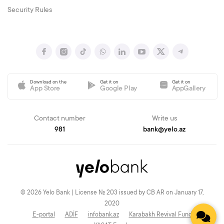
Security Rules
Download on the
Get it on
Get it on
App Store
Google Play
AppGallery
Contact number
Write us
981
bank@yelo.az
© 2026 Yelo Bank | License № 203 issued by CB AR on January 17,
2020
E-portal
ADİF
infobank.az
Karabakh Revival Fund