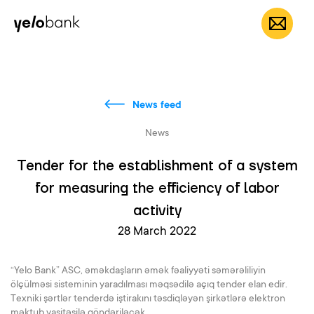
Individuals
Business
About bank
EN
News feed
News
Tender for the establishment of a system
for measuring the efficiency of labor
activity
28 March 2022
“Yelo Bank” ASC, əməkdaşların əmək fəaliyyəti səmərəliliyin
ölçülməsi sisteminin yaradılması məqsədilə açıq tender elan edir.
Texniki şərtlər tenderdə iştirakını təsdiqləyən şirkətlərə elektron
məktub vasitəsilə göndəriləcək.