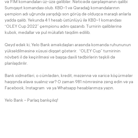
və FİM komandaları üz-üzə gəliblər. Nəticədə qarşılaşmanın qalibi
Sumqayıt komandası olub. KBD-1 və Qaradağ komandalarının
çempion adı uğrunda yarışdığı son görüş də olduqca maraqlı anlarla
yadda qalıb. Yekunda 4:1 hesab üstünlüyü ilə KBD-1 komandası
“OLEY Cup 2022” çempionu adını qazanıb. Turnirin qaliblərinə
kubok, medallar və pul mükafatı təqdim edilib.
Qeyd edək ki, Yelo Bank əməkdaşları arasında komanda ruhununun
yüksəldilməsinə xüsusi diqqət göstərir. “OLEY Cup” turnirinin
növbəti il də keçirilməsi və başqa daxili tədbirlərin təşkili də
planlaşdırılır.
Bank xidmətləri, o cümlədən, kredit, məzənnə və xaricə köçürmələr
haqqında əlavə sualınız var? O zaman 981 nömrəsinə zəng edin və ya
Facebook, Instagram və ya Whatsapp hesablarımıza yazın.
Yelo Bank – Parlaq bankçılıq!