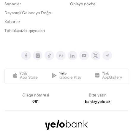
Sənədlər
Onlayn növbə
Dayanıqlı Gələcəyə Doğru
Xəbərlər
Təhlükəsizlik qaydaları
Yüklə
Yüklə
Yüklə
App Store
Google Play
AppGallery
Əlaqə nömrəsi
Bizə yazın
981
bank@yelo.az