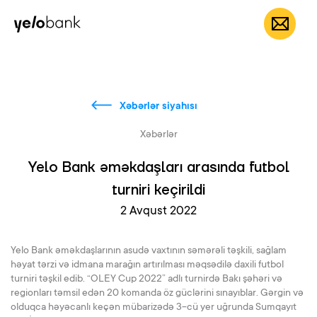
Fərdi
Biznes
Bank haqqında
AZ
Xəbərlər siyahısı
Xəbərlər
Yelo Bank əməkdaşları arasında futbol
turniri keçirildi
2 Avqust 2022
Yelo Bank əməkdaşlarının asudə vaxtının səmərəli təşkili, sağlam
həyat tərzi və idmana marağın artırılması məqsədilə daxili futbol
turniri təşkil edib. “OLEY Cup 2022” adlı turnirdə Bakı şəhəri və
regionları təmsil edən 20 komanda öz güclərini sınayıblar. Gərgin və
olduqca həyəcanlı keçən mübarizədə 3-cü yer uğrunda Sumqayıt