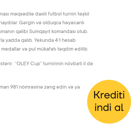
sı məqsədilə daxili futbol turniri təşkil
ınayıblar. Gərgin və olduqca həyəcanlı
şmanın qalibi Sumqayıt komandası olub.
la yadda qalıb. Yekunda 4:1 hesab
medallar və pul mükafatı təqdim edilib.
ərir. “OLEY Cup” turnirinin növbəti il də
zaman 981 nömrəsinə zəng edin və ya