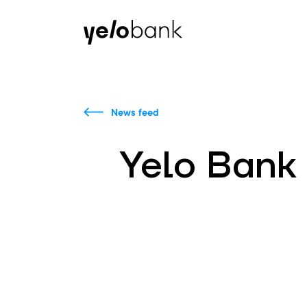
Individuals
Business
About bank
News feed
Yelo Bank 