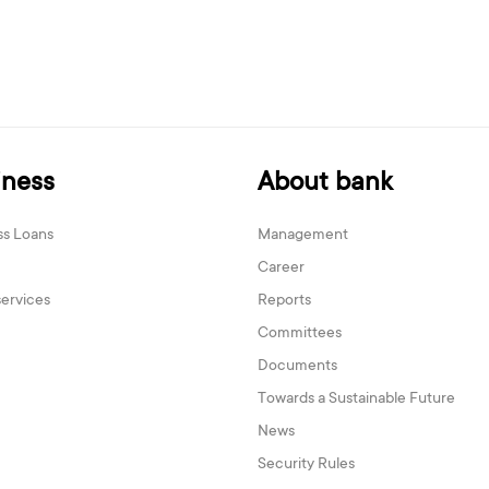
iness
About bank
ss Loans
Management
Career
services
Reports
Committees
Documents
Towards a Sustainable Future
News
Security Rules