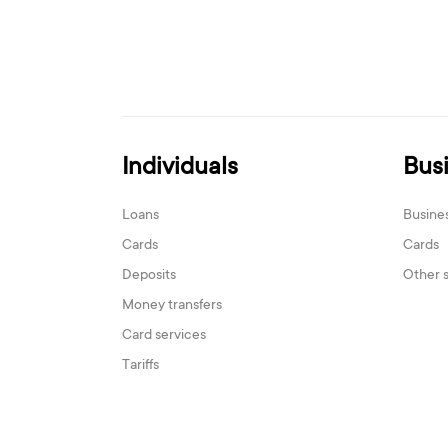
Individuals
Bus
Loans
Busine
Cards
Cards
Deposits
Other 
Money transfers
Card services
Tariffs