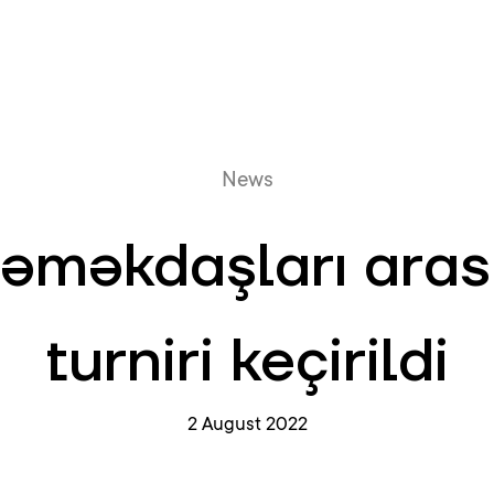
Online queue
News
əməkdaşları aras
turniri keçirildi
2 August 2022