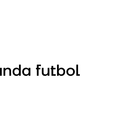
EN
ATM’s and branches
981
ında futbol