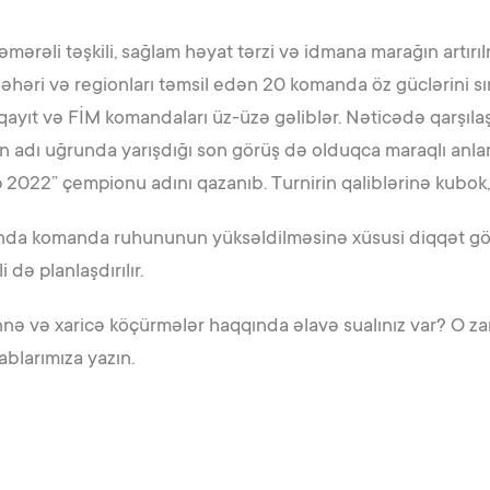
ərəli təşkili, sağlam həyat tərzi və idmana marağın artırılma
əhəri və regionları təmsil edən 20 komanda öz güclərini s
ıt və FİM komandaları üz-üzə gəliblər. Nəticədə qarşıla
adı uğrunda yarışdığı son görüş də olduqca maraqlı anlar
022” çempionu adını qazanıb. Turnirin qaliblərinə kubok, 
nda komanda ruhununun yüksəldilməsinə xüsusi diqqət göst
 də planlaşdırılır.
nnə və xaricə köçürmələr haqqında əlavə sualınız var? O 
blarımıza yazın.