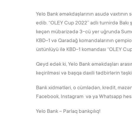
Yelo Bank əməkdaşlarının asudə vaxtının səm
edib. “OLEY Cup 2022” adlı turnirdə Bakı ş
keçən mübarizədə 3-cü yer uğrunda Sumqay
KBD-1 və Qaradağ komandalarının çempion 
üstünlüyü ilə KBD-1 komandası “OLEY Cup 2
Qeyd edək ki, Yelo Bank əməkdaşları arası
keçirilməsi və başqa daxili tədbirlərin təşkili
Bank xidmətləri, o cümlədən, kredit, məzə
Facebook, Instagram və ya Whatsapp hesa
Yelo Bank – Parlaq bankçılıq!