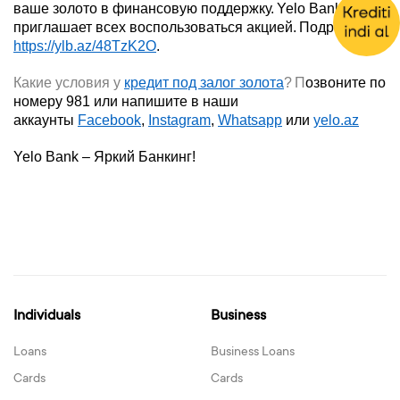
ваше золото в финансовую поддержку.
Yelo Bank
приглашает всех воспользоваться акцией.
Подробнее:
https://ylb.az/48TzK2O
.
Какие условия у
кредит под залог золота
?
П
озвоните по
номеру 981 или напишите в наши
аккаунты
Facebook
,
Instagram
,
Whatsapp
или
yelo.az
Yelo
Bank – Яркий Банкинг!
Individuals
Business
Loans
Business Loans
Cards
Cards