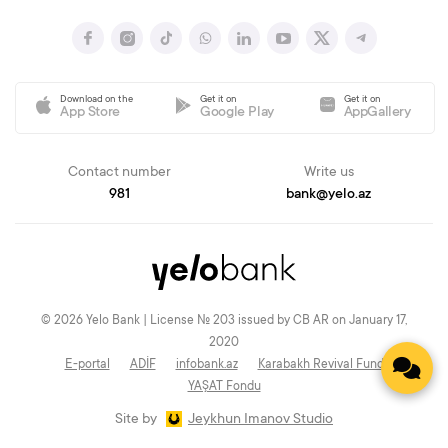
Download on the
Get it on
Get it on
App Store
Google Play
AppGallery
Contact number
Write us
981
bank@yelo.az
© 2026 Yelo Bank | License № 203 issued by CB AR on January 17,
2020
E-portal
ADİF
infobank.az
Karabakh Revival Fund
YAŞAT Fondu
Site by
Jeykhun Imanov Studio