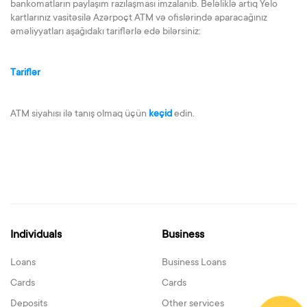
bankomatların paylaşım razılaşması imzalanıb. Beləliklə artıq Yelo
kartlarınız vasitəsilə Azərpoçt ATM və ofislərində aparacağınız
əməliyyatları aşağıdakı tariflərlə edə bilərsiniz:
Tariflər
ATM siyahısı ilə tanış olmaq üçün
keçid
edin.
Individuals
Business
Loans
Business Loans
Cards
Cards
Deposits
Other services