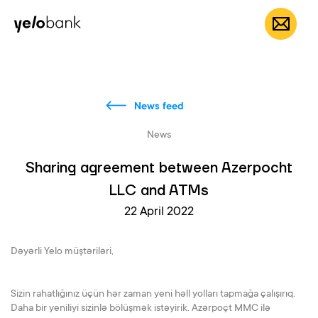
Individuals
Business
About bank
EN
News feed
News
Sharing agreement between Azerpocht
LLC and ATMs
22 April 2022
Dəyərli Yelo müştəriləri,
Sizin rahatlığınız üçün hər zaman yeni həll yolları tapmağa çalışırıq.
Daha bir yeniliyi sizinlə bölüşmək istəyirik. Azərpoçt MMC ilə