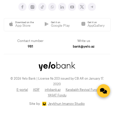
Download on the
Get it on
Get it on
App Store
Google Play
AppGallery
Contact number
Write us
981
bank@yelo.az
© 2026 Yelo Bank | License № 203 issued by CB AR on January 17,
2020
E-portal
ADİF
infobank.az
Karabakh Revival Fund
YAŞAT Fondu
Site by
Jeykhun Imanov Studio