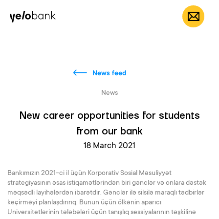
Individuals
Business
About bank
EN
News feed
News
New career opportunities for students
from our bank
18 March 2021
Bankımızın 2021-ci il üçün Korporativ Sosial Məsuliyyət
strategiyasının əsas istiqamətlərindən biri gənclər və onlara dəstək
məqsədli layihələrdən ibarətdir. Gənclər ilə silsilə maraqlı tədbirlər
keçirməyi planlaşdırırıq. Bunun üçün ölkənin aparıcı
Universitetlərinin tələbələri üçün tanışlıq sessiyalarının təşkilinə