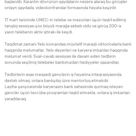
başlanılıb. Karantin dövrünün qaydalarını nəzərə alaraq bu görüşlər
onlayn qaydada, videokonfranslar formasında həyata keçirilir.
17 mart tarixində UNEC-in tələbə və məzunları üçün təşkil edilmiş
tanışlıq sessiyası çox böyük marağa səbəb oldu və görüş 200-ə
yaxın tələbənin aktiv iştirakı ilə keçdi.
Təqdimat zamanı Yelo komandası müxtəlif maraqlı viktorinalarla bank
haqqında məlumatlar, Yelo dəyərləri və karyera imkanları haqqında
məlumat verdi. Sual-cavab sessiyası ilə davam edən tədbirin
sonunda seçilmiş tələbələr bankımızdan hədiyyələr qazandılar.
Tədbirlərin əsas məqsədi gənclərin iş həyatına inteqrasiyasında
dəstək olmaq, onlara bankçılıq üzrə mentorluq etməkdir.
Layihə çərçivəsində karyerasını bank sahəsində qurmaq istəyən
gənclər üçün təcrübə proqramları təşkil etməklə, onlara iş imkanları
yaradılacaq.