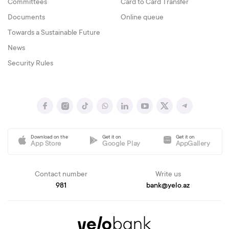
Committees
Card to Card Transfer
Documents
Online queue
Towards a Sustainable Future
News
Security Rules
Download on the
Get it on
Get it on
App Store
Google Play
AppGallery
Contact number
Write us
981
bank@yelo.az