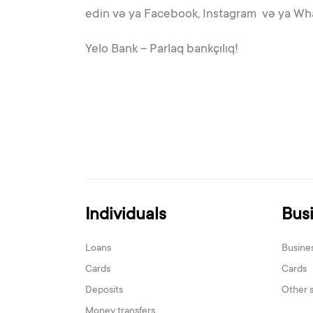
edin və ya Facebook, Instagram və ya Wha
Yelo Bank – Parlaq bankçılıq!
Individuals
Bus
Loans
Busine
Cards
Cards
Deposits
Other 
Money transfers