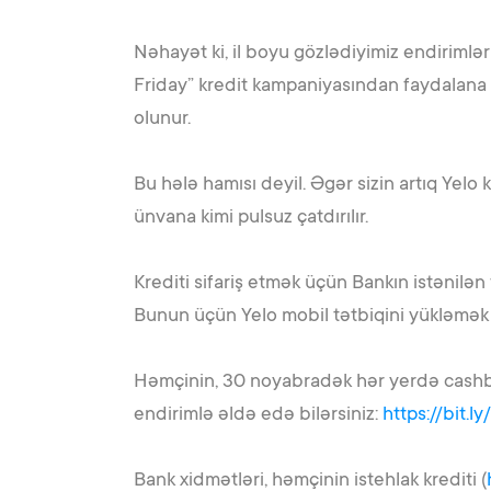
Nəhayət ki, il boyu gözlədiyimiz endirimlər 
Friday” kredit kampaniyasından faydalana bi
olunur.
Bu hələ hamısı deyil. Əgər sizin artıq Yelo 
ünvana kimi pulsuz çatdırılır.
Krediti sifariş etmək üçün Bankın istənilən
Bunun üçün Yelo mobil tətbiqini yükləmək 
Həmçinin, 30 noyabradək hər yerdə cashback
endirimlə əldə edə bilərsiniz:
https://bit.l
Bank xidmətləri, həmçinin istehlak krediti (