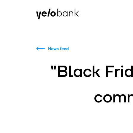
Individuals
Business
About bank
News feed
"Black Fri
comm