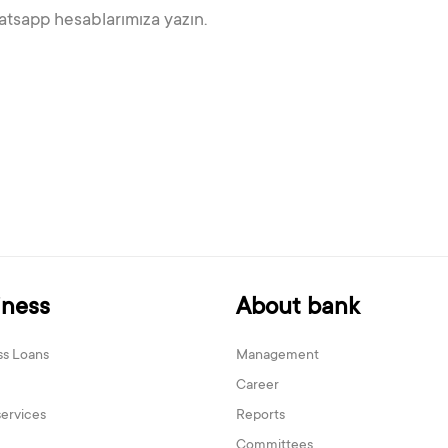
tsapp hesablarımıza yazın.
iness
About bank
ss Loans
Management
Career
services
Reports
Committees