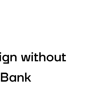
EN
ATM’s and branches
981
ign without
 Bank