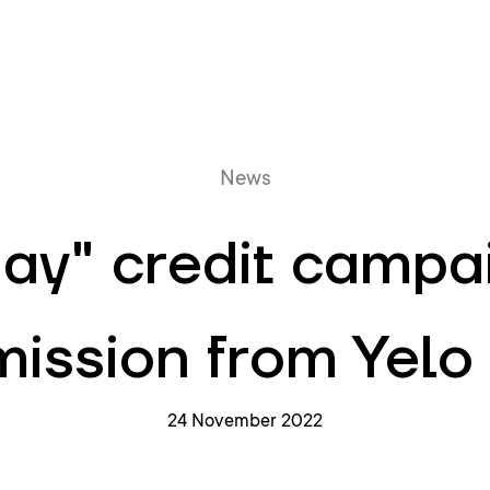
Online queue
News
day" credit campa
ission from Yelo
24 November 2022