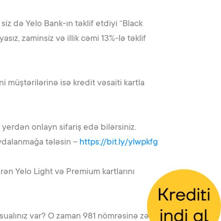
siz də Yelo Bank-ın təklif etdiyi “Black
ız, zaminsiz və illik cəmi 13%-lə təklif
i müştərilərinə isə kredit vəsaiti kartla
 yerdən onlayn sifariş edə bilərsiniz.
aydalanmağa tələsin –
https://bit.ly/ylwpkfg
rən Yelo Light və Premium kartlarını
 sualınız var? O zaman 981 nömrəsinə zəng