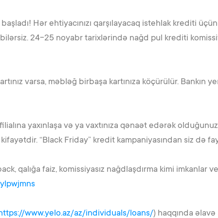
başladı! Hər ehtiyacınızı qarşılayacaq istehlak krediti üçün 
lərsiz. 24-25 noyabr tarixlərində nağd pul krediti komissiyas
kartınız varsa, məbləğ birbaşa kartınıza köçürülür. Bankın yen
 filialına yaxınlaşa və ya vaxtınıza qənaət edərək olduğunuz
kifayətdir. “Black Friday” kredit kampaniyasından siz də f
, qalığa faiz, komissiyasız nağdlaşdırma kimi imkanlar ve
y/ylpwjmns
https://www.yelo.az/az/individuals/loans/
) haqqında əlavə