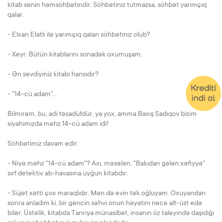
kitab sənin həmsöhbətindir. Söhbətiniz tutmazsa, söhbət yarımçıq
qalar.
- Elxan Elatlı ilə yarımçıq qalan söhbətiniz olub?
- Xeyr. Bütün kitablarını sonadək oxumuşam.
- Ən sevdiyiniz kitabı hansıdır?
- "14-cü adam"...
Bilmirəm, bu, adi təsadüfdür, ya yox, amma Baxış Sadıqov bizim
siyahımızda məhz 14-cü adam idi!
Söhbətimiz davam edir:
- Niyə məhz "14-cü adam"? Axı, məsələn, "Bakıdan gələn xəfiyyə"
sırf detektiv ab-havasına uyğun kitabdır.
- Süjet xətti çox maraqlıdır. Mən də evin tək oğluyam. Oxuyandan
sonra anladım ki, bir gəncin səhvi onun həyatını necə alt-üst edə
bilər. Üstəlik, kitabda Tanrıya münasibət, insanın öz taleyində daşıdığı