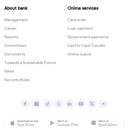
About bank
Online services
Management
Card order
Career
Loan payment
Reports
Government payments
Committees
Card to Card Transfer
Documents
Online queue
Towards a Sustainable Future
News
Security Rules
Download on the
Get it on
Get it on
App Store
Google Play
AppGallery