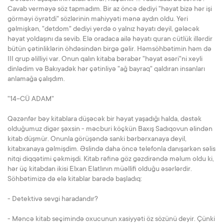
Cavab verməyə söz tapmadım. Bir az öncə dediyi "həyat bizə hər işi
görməyi öyrətdi" sözlərinin mahiyyəti mənə aydın oldu. Yeri
gəlmişkən, "detdom" dediyi yerdə o yalnız həyatı deyil, gələcək
həyat yoldaşını da sevib. Elə oradaca ailə həyatı quran cütlük illərdir
bütün çətinliklərin öhdəsindən birgə gəlir. Həmsöhbətimin həm də
III qrup əlilliyi var. Onun qalın kitaba bərabər "həyat əsəri"ni xeyli
dinlədim və Bakıyadək hər çətinliyə "ağ bayraq" qaldıran insanları
anlamağa çalışdım.
"14-CÜ ADAM"
Qəzənfər bəy kitablara düşəcək bir həyat yaşadığı halda, dəstək
olduğumuz digər şəxsin - məcburi köçkün Baxış Sadıqovun əlindən
kitab düşmür. Onunla görüşəndə sanki bərbərxanaya deyil,
kitabxanaya gəlmişdim. Əslində daha öncə telefonla danışarkən səlis
nitqi diqqətimi çəkmişdi. Kitab rəfinə göz gəzdirəndə məlum oldu ki,
hər üç kitabdan ikisi Elxan Elatlının müəllifi olduğu əsərlərdir.
Söhbətimizə də elə kitablar barədə başladıq:
- Detektivə sevgi haradandır?
- Məncə kitab seçimində oxucunun xasiyyəti öz sözünü deyir. Çünki