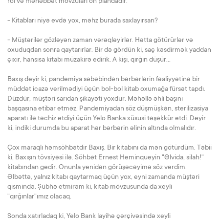
rol və məhəbbət mövzuları ön plandadır.
- Kitabları niyə evdə yox, məhz burada saxlayırsan?
- Müştərilər gözləyən zaman vərəqləyirlər. Hətta götürürlər və
oxuduqdan sonra qaytarırlar. Bir də gördün ki, saç kəsdirmək yaddan
çıxır, hansısa kitabı müzakirə edirik. A kişi, qırğın düşür...
Baxış deyir ki, pandemiya səbəbindən bərbərlərin fəaliyyətinə bir
müddət icazə verilmədiyi üçün bol-bol kitab oxumağa fürsət tapdı.
Düzdür, müştəri sarıdan şikayəti yoxdur. Məhəllə əhli başını
başqasına etibar etməz. Pandemiyadan söz düşmüşkən, sterilizasiya
aparatı ilə təchiz etdiyi üçün Yelo Banka xüsusi təşəkkür etdi. Deyir
ki, indiki durumda bu aparat hər bərbərin əlinin altında olmalıdır.
Çox maraqlı həmsöhbətdir Baxış. Bir kitabını da mən götürdüm. Təbii
ki, Baxışın tövsiyəsi ilə. Söhbət Ernest Heminqueyin "Əlvida, silah!"
kitabından gedir. Onunla yenidən görüşəcəyimə söz verdim.
Əlbəttə, yalnız kitabı qaytarmaq üçün yox, eyni zamanda müştəri
qismində. Şübhə etmirəm ki, kitab mövzusunda da xeyli
"qırğınlar"ımız olacaq.
Sonda xatırladaq ki, Yelo Bank layihə çərçivəsində xeyli