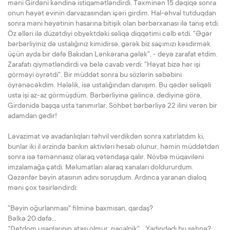
məni Girdəni kəndinə istiqamətləndirdi. Təxminən 15 dəqiqə sonra
onun həyət evinin darvazasından içəri girdim. Hal-əhval tutduqdan
sonra məni həyətinin hasarına bitişik olan bərbərxanası ilə tanış etdi.
Öz əlləri ilə düzətdiyi obyektdəki səliqə diqqətimi cəlb etdi. "Əgər
bərbərliyiniz də ustalığınız kimidirsə, gərək biz saçımızı kəsdirmək
üçün ayda bir dəfə Bakıdan Lənkərana gələk", - deyə zarafat etdim.
Zarafatı qiymətləndirdi və belə cavab verdi: "Həyat bizə hər işi
görməyi öyrətdi". Bir müddət sonra bu sözlərin səbəbini
öyrənəcəkdim. Hələlik, isə ustalığından danışım. Bu qədər səliqəli
usta işi az-az görmüşdüm. Bərbərliyinə gəlincə, dediyinə görə,
Girdənidə başqa usta tanımırlar. Söhbət bərbərliyə 22 ilini verən bir
adamdan gedir!
Ləvazimat və avadanlıqları təhvil verdikdən sonra xatırlatdım ki,
bunlar iki il ərzində bankın aktivləri hesab olunur, həmin müddətdən
sonra isə təmənnasız olaraq vətəndaşa qalır. Növbə müqaviləni
imzalamağa çatdı. Məlumatları alaraq xanaları doldururdum.
Qəzənfər bəyin atasının adını soruşdum. Ardınca yaranan dialoq
məni çox təsirləndirdi:
"Bəyin oğurlanması" filminə baxmısan, qardaş?
Bəlkə 20 dəfə…
"Detdom uşaqlarının atası olmur, naçalnik"… Yadındadı bu səhnə?