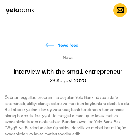
Individuals
Business
About bank
EN
News feed
News
Interview with the small entrepreneur
28 August 2020
Özünüməşğulluq proqramına qoşulan Yelo Bank növbəti dəfə
aztəminatlı, əlilliyi olan şəxslərə və məcburi köçkünlərə dəstək oldu.
Bu kateqoriyadan olan üç vətəndaş bank tərəfindən təmənnasız
olaraq bərbərlik fəaliyyəti ilə məşğul olmaq üçün ləvazimat və
avadanlıqlarla təmin olunublar. Bundan əvvəl isə Yelo Bank Bakı,
Göygöl və Bərdədən olan üç sakinə dərzilik və mebel kəsimi üçün
avadanlıqları və ləvazimatları təqdim edib.