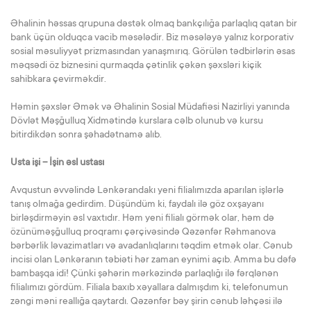
Əhalinin həssas qrupuna dəstək olmaq bankçılığa parlaqlıq qatan bir
bank üçün olduqca vacib məsələdir. Biz məsələyə yalnız korporativ
sosial məsuliyyət prizmasından yanaşmırıq. Görülən tədbirlərin əsas
məqsədi öz biznesini qurmaqda çətinlik çəkən şəxsləri kiçik
sahibkara çevirməkdir.
Həmin şəxslər Əmək və Əhalinin Sosial Müdafiəsi Nazirliyi yanında
Dövlət Məşğulluq Xidmətində kurslara cəlb olunub və kursu
bitirdikdən sonra şəhadətnamə alıb.
Usta işi – İşin əsl ustası
Avqustun əvvəlində Lənkərandakı yeni filialımızda aparılan işlərlə
tanış olmağa gedirdim. Düşündüm ki, faydalı ilə göz oxşayanı
birləşdirməyin əsl vaxtıdır. Həm yeni filialı görmək olar, həm də
özünüməşğulluq proqramı çərçivəsində Qəzənfər Rəhmanova
bərbərlik ləvazimatları və avadanlıqlarını təqdim etmək olar. Cənub
incisi olan Lənkəranın təbiəti hər zaman eynimi açıb. Amma bu dəfə
bambaşqa idi! Çünki şəhərin mərkəzində parlaqlığı ilə fərqlənən
filialımızı gördüm. Filiala baxıb xəyallara dalmışdım ki, telefonumun
zəngi məni reallığa qaytardı. Qəzənfər bəy şirin cənub ləhçəsi ilə