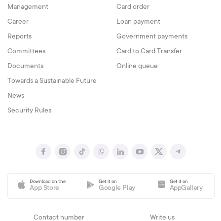
Management
Card order
Career
Loan payment
Reports
Government payments
Committees
Card to Card Transfer
Documents
Online queue
Towards a Sustainable Future
News
Security Rules
Download on the
Get it on
Get it on
App Store
Google Play
AppGallery
Contact number
Write us