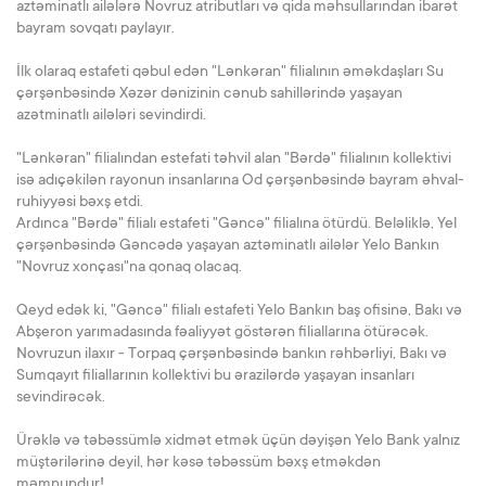
aztəminatlı ailələrə Novruz atributları və qida məhsullarından ibarət
bayram sovqatı paylayır.
İlk olaraq estafeti qəbul edən "Lənkəran" filialının əməkdaşları Su
çərşənbəsində Xəzər dənizinin cənub sahillərində yaşayan
azətminatlı ailələri sevindirdi.
"Lənkəran" filialından estefati təhvil alan "Bərdə" filialının kollektivi
isə adıçəkilən rayonun insanlarına Od çərşənbəsində bayram əhval-
ruhiyyəsi bəxş etdi.
Ardınca "Bərdə" filialı estafeti "Gəncə" filialına ötürdü. Beləliklə, Yel
çərşənbəsində Gəncədə yaşayan aztəminatlı ailələr Yelo Bankın
"Novruz xonçası"na qonaq olacaq.
Qeyd edək ki, "Gəncə" filialı estafeti Yelo Bankın baş ofisinə, Bakı və
Abşeron yarımadasında fəaliyyət göstərən filiallarına ötürəcək.
Novruzun ilaxır - Torpaq çərşənbəsində bankın rəhbərliyi, Bakı və
Sumqayıt filiallarının kollektivi bu ərazilərdə yaşayan insanları
sevindirəcək.
Ürəklə və təbəssümlə xidmət etmək üçün dəyişən Yelo Bank yalnız
müştərilərinə deyil, hər kəsə təbəssüm bəxş etməkdən
məmnundur!