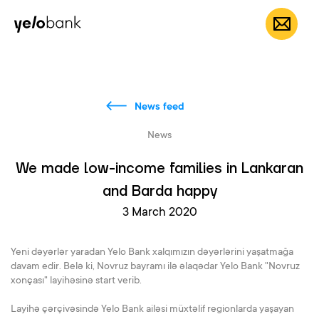
Individuals
Business
About bank
EN
News feed
News
We made low-income families in Lankaran
and Barda happy
3 March 2020
Yeni dəyərlər yaradan Yelo Bank xalqımızın dəyərlərini yaşatmağa
davam edir. Belə ki, Novruz bayramı ilə əlaqədar Yelo Bank "Novruz
xonçası" layihəsinə start verib.
Layihə çərçivəsində Yelo Bank ailəsi müxtəlif regionlarda yaşayan