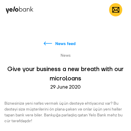
Individuals
Business
About bank
EN
News feed
News
Give your business a new breath with our
microloans
29 June 2020
Biznesinizə yeni nəfəs vermək üçün dəstəyə ehtiyacınız var? Bu
dəstəyi sizə müştərilərini ön plana çəkən və onlar üçün yeni həllər
tapan bank verə bilər. Bankçığa parlaqlıq qatan Yelo Bank məhz bu
cür tərəfdaşdır!