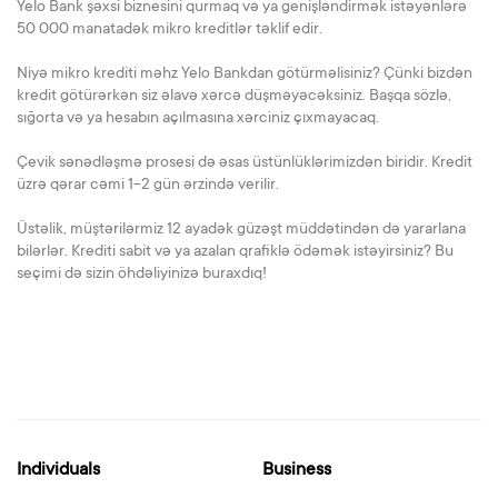
Yelo Bank şəxsi biznesini qurmaq və ya genişləndirmək istəyənlərə
50 000 manatadək mikro kreditlər təklif edir.
Niyə mikro krediti məhz Yelo Bankdan götürməlisiniz? Çünki bizdən
kredit götürərkən siz əlavə xərcə düşməyəcəksiniz. Başqa sözlə,
sığorta və ya hesabın açılmasına xərciniz çıxmayacaq.
Çevik sənədləşmə prosesi də əsas üstünlüklərimizdən biridir. Kredit
üzrə qərar cəmi 1-2 gün ərzində verilir.
Üstəlik, müştərilərmiz 12 ayadək güzəşt müddətindən də yararlana
bilərlər. Krediti sabit və ya azalan qrafiklə ödəmək istəyirsiniz? Bu
seçimi də sizin öhdəliyinizə buraxdıq!
Individuals
Business