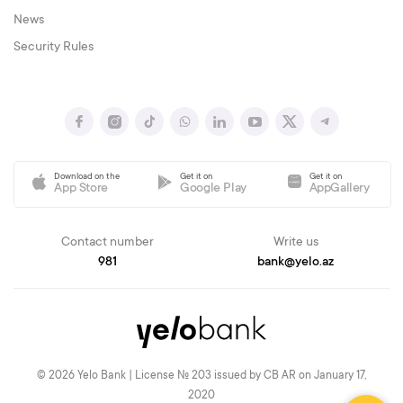
News
Security Rules
Download on the
Get it on
Get it on
App Store
Google Play
AppGallery
Contact number
Write us
981
bank@yelo.az
© 2026 Yelo Bank | License № 203 issued by CB AR on January 17,
2020