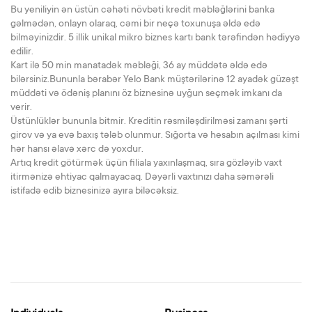
Bu yeniliyin ən üstün cəhəti növbəti kredit məbləğlərini banka
gəlmədən, onlayn olaraq, cəmi bir neçə toxunuşa əldə edə
bilməyinizdir. 5 illik unikal mikro biznes kartı bank tərəfindən hədiyyə
edilir.
Kart ilə 50 min manatadək məbləği, 36 ay müddətə əldə edə
bilərsiniz.Bununla bərabər Yelo Bank müştərilərinə 12 ayadək güzəşt
müddəti və ödəniş planını öz biznesinə uyğun seçmək imkanı da
verir.
Üstünlüklər bununla bitmir. Kreditin rəsmiləşdirilməsi zamanı şərti
girov və ya evə baxış tələb olunmur. Sığorta və hesabın açılması kimi
hər hansı əlavə xərc də yoxdur.
Artıq kredit götürmək üçün filiala yaxınlaşmaq, sıra gözləyib vaxt
itirmənizə ehtiyac qalmayacaq. Dəyərli vaxtınızı daha səmərəli
istifadə edib biznesinizə ayıra biləcəksiz.