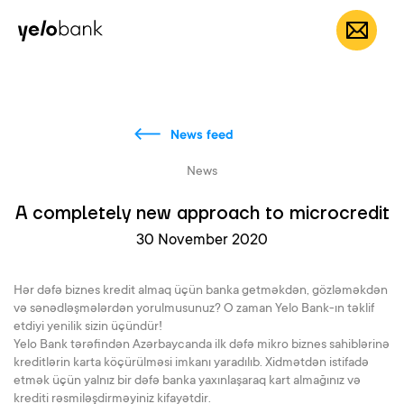
Individuals
Business
About bank
EN
News feed
News
A completely new approach to microcredit
30 November 2020
Hər dəfə biznes kredit almaq üçün banka getməkdən, gözləməkdən
və sənədləşmələrdən yorulmusunuz? O zaman Yelo Bank-ın təklif
etdiyi yenilik sizin üçündür!
Yelo Bank tərəfindən Azərbaycanda ilk dəfə mikro biznes sahiblərinə
kreditlərin karta köçürülməsi imkanı yaradılıb. Xidmətdən istifadə
etmək üçün yalnız bir dəfə banka yaxınlaşaraq kart almağınız və
krediti rəsmiləşdirməyiniz kifayətdir.