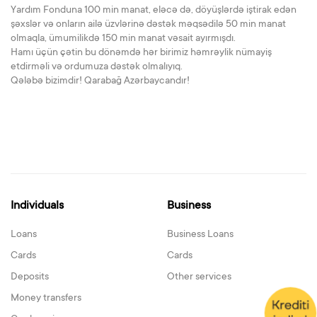
Yardım Fonduna 100 min manat, eləcə də, döyüşlərdə iştirak edən
şəxslər və onların ailə üzvlərinə dəstək məqsədilə 50 min manat
olmaqla, ümumilikdə 150 min manat vəsait ayırmışdı.
Hamı üçün çətin bu dönəmdə hər birimiz həmrəylik nümayiş
etdirməli və ordumuza dəstək olmalıyıq.
Qələbə bizimdir! Qarabağ Azərbaycandır!
Individuals
Business
Loans
Business Loans
Cards
Cards
Deposits
Other services
Money transfers