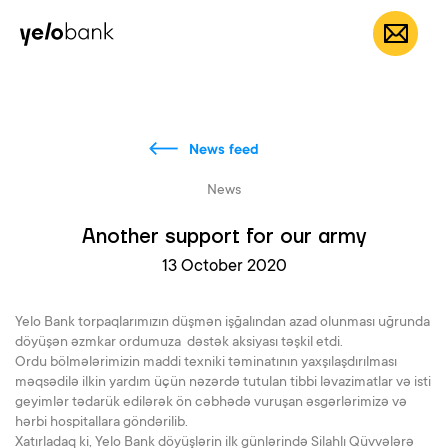
Individuals
Business
About bank
EN
News feed
News
Another support for our army
13 October 2020
Yelo Bank torpaqlarımızın düşmən işğalından azad olunması uğrunda
döyüşən əzmkar ordumuza dəstək aksiyası təşkil etdi.
Ordu bölmələrimizin maddi texniki təminatının yaxşılaşdırılması
məqsədilə ilkin yardım üçün nəzərdə tutulan tibbi ləvazimatlar və isti
geyimlər tədarük edilərək ön cəbhədə vuruşan əsgərlərimizə və
hərbi hospitallara göndərilib.
Xatırladaq ki, Yelo Bank döyüşlərin ilk günlərində Silahlı Qüvvələrə