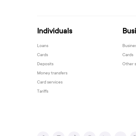
Individuals
Bus
Loans
Busine
Cards
Cards
Deposits
Other 
Money transfers
Card services
Tariffs