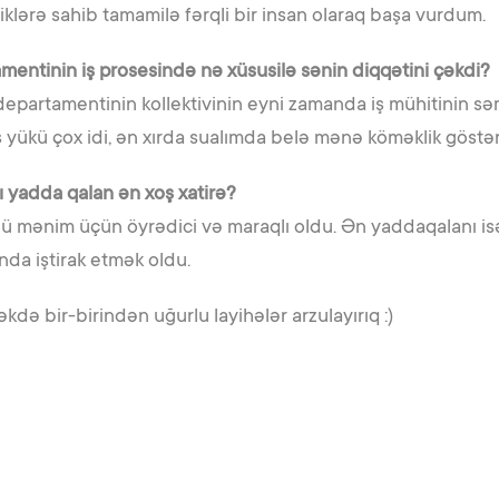
liklərə sahib tamamilə fərqli bir insan olaraq başa vurdum.
amentinin iş prosesində nə xüsusilə sənin diqqətini çəkdi?
 departamentinin kollektivinin eyni zamanda iş mühitinin s
yükü çox idi, ən xırda sualımda belə mənə köməklik göstərir, 
 yadda qalan ən xoş xatirə?
nü mənim üçün öyrədici və maraqlı oldu. Ən yaddaqalanı i
nda iştirak etmək oldu.
də bir-birindən uğurlu layihələr arzulayırıq :)