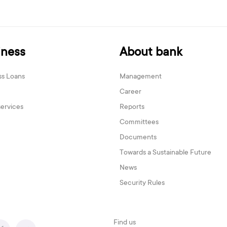
iness
About bank
ss Loans
Management
Career
services
Reports
Committees
Documents
Towards a Sustainable Future
News
Security Rules
Find us