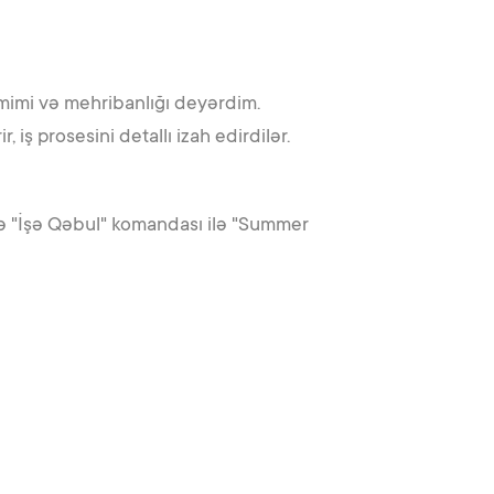
əmimi və mehribanlığı deyərdim.
iş prosesini detallı izah edirdilər.
sə "İşə Qəbul" komandası ilə "Summer