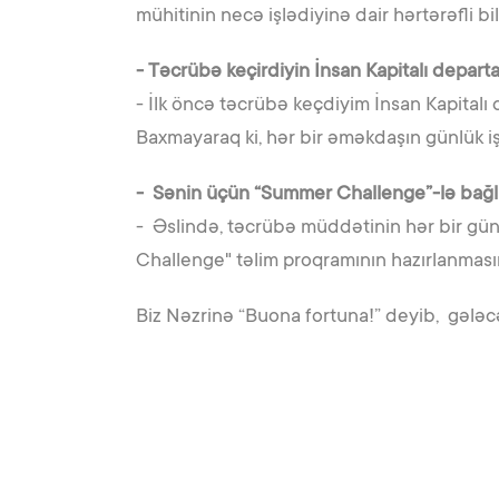
mühitinin necə işlədiyinə dair hərtərəfli bi
- Təcrübə keçirdiyin İnsan Kapitalı depart
- İlk öncə təcrübə keçdiyim İnsan Kapitalı
Baxmayaraq ki, hər bir əməkdaşın günlük iş 
- Sənin üçün “Summer Challenge”-lə bağlı
- Əslində, təcrübə müddətinin hər bir gü
Challenge" təlim proqramının hazırlanması
Biz Nəzrinə “Buona fortuna!” deyib, gələcək