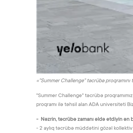
«"Summer Challenge" təcrübə proqramını ta
"Summer Challenge" təcrübə proqramımızın 
proqramı ilə təhsil alan ADA universiteti B
- Nəzrin, təcrübə zamanı əldə etdiyin ən 
- 2 aylıq təcrübə müddətini gözəl kollektiv