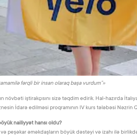
mamilə fərqli bir insan olaraq başa vurdum”»
növbəti iştirakçısını sizə təqdim edirik. Hal-hazırda İtal
iznesin İdarə edilməsi proqramının IV kurs tələbəsi Nəzrin 
böyük nailiyyət hansı oldu?
 və peşəkar əməkdaşların böyük dəstəyi və izahı ilə birlikd