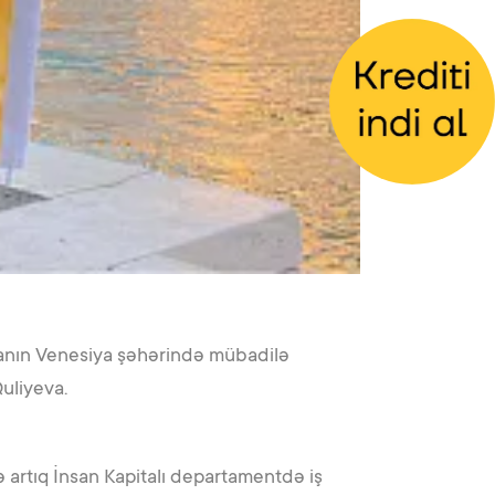
ıyanın Venesiya şəhərində mübadilə
Quliyeva.
ə artıq İnsan Kapitalı departamentdə iş