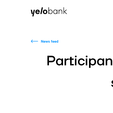
Individuals
Business
About bank
News feed
Participa