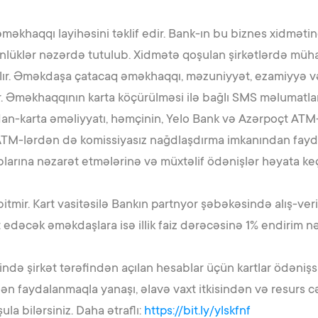
əməkhaqqı layihəsini təklif edir. Bank-ın bu biznes xidmət
lüklər nəzərdə tutulub. Xidmətə qoşulan şirkətlərdə mühasib
alır. Əməkdaşa çatacaq əməkhaqqı, məzuniyyət, ezamiyyə və
lir. Əməkhaqqının karta köçürülməsi ilə bağlı SMS məlumat
tdan-karta əməliyyatı, həmçinin, Yelo Bank və Azərpoçt ATM
ATM-lərdən də komissiyasız nağdlaşdırma imkanından faydala
larına nəzarət etmələrinə və müxtəlif ödənişlər həyata ke
bitmir. Kart vasitəsilə Bankın partnyor şəbəkəsində alış-
 edəcək əməkdaşlara isə illik faiz dərəcəsinə 1% endirim n
ində şirkət tərəfindən açılan hesablar üçün kartlar ödəniş
ən faydalanmaqla yanaşı, əlavə vaxt itkisindən və resurs c
ula bilərsiniz. Daha ətraflı:
https://bit.ly/ylskfnf