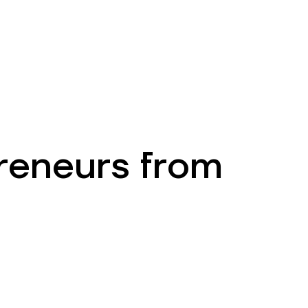
EN
ATM’s and branches
981
preneurs from