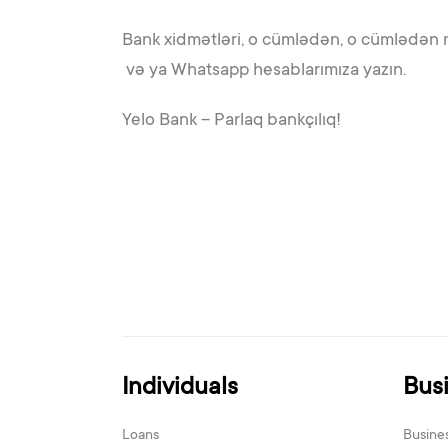
Bank xidmətləri, o cümlədən, o cümlədən 
və ya Whatsapp hesablarımıza yazın.
Yelo Bank – Parlaq bankçılıq!
Individuals
Bus
Loans
Busine