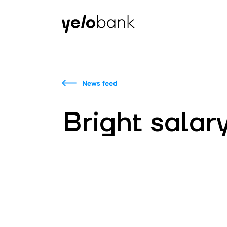
Individuals
Business
About bank
News feed
Bright salar