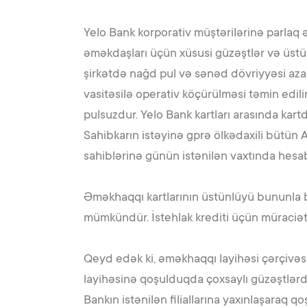
Yelo Bank korporativ müştərilərinə parlaq 
əməkdaşları üçün xüsusi güzəştlər və üstün
şirkətdə nağd pul və sənəd dövriyyəsi az
vasitəsilə operativ köçürülməsi təmin edi
pulsuzdur. Yelo Bank kartları arasında kar
Sahibkarın istəyinə gprə ölkədaxili bütün 
sahiblərinə günün istənilən vaxtında hesab
Əməkhaqqı kartlarının üstünlüyü bununla 
mümkündür. İstehlak krediti üçün müraciət
Qeyd edək ki, əməkhaqqı layihəsi çərçivəs
layihəsinə qoşulduqda çoxsaylı güzəştlərd
Bankın istənilən filiallarına yaxınlaşaraq qoş