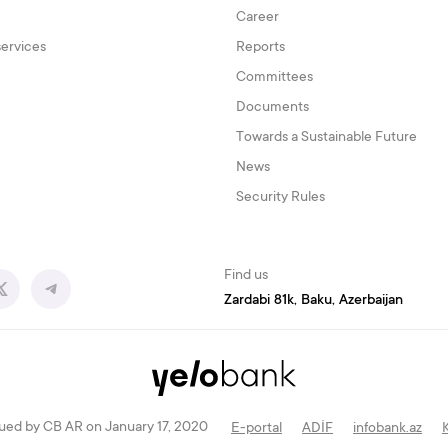
Career
services
Reports
Committees
Documents
Towards a Sustainable Future
News
Security Rules
Find us
Zardabi 81k, Baku, Azerbaijan
ued by CB AR on January 17, 2020
E-portal
ADİF
infobank.az