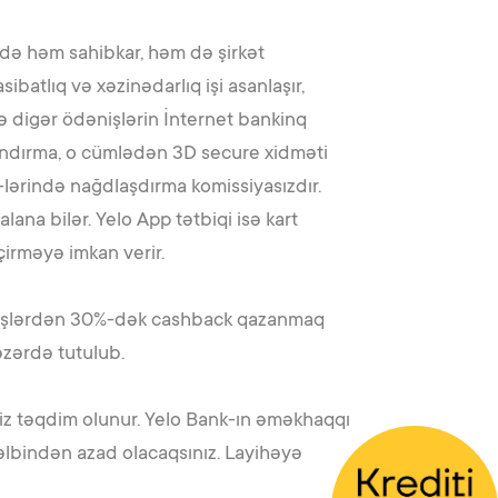
ində həm sahibkar, həm də şirkət
atlıq və xəzinədarlıq işi asanlaşır,
 digər ödənişlərin İnternet bankinq
landırma, o cümlədən 3D secure xidməti
-lərində nağdlaşdırma komissiyasızdır.
na bilər. Yelo App tətbiqi isə kart
çirməyə imkan verir.
verişlərdən 30%-dək cashback qazanmaq
əzərdə tutulub.
siz təqdim olunur. Yelo Bank-ın əməkhaqqı
əlbindən azad olacaqsınız. Layihəyə