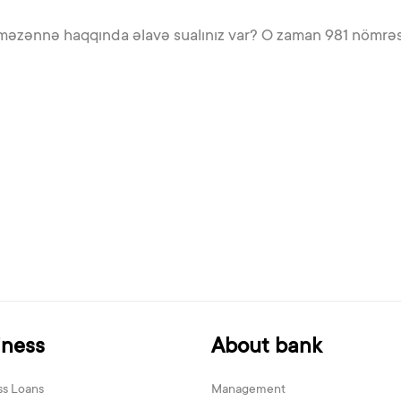
məzənnə haqqında əlavə sualınız var? O zaman 981 nömrə
iness
About bank
ss Loans
Management