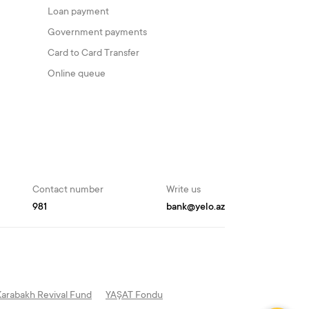
Loan payment
Government payments
Card to Card Transfer
Online queue
Contact number
Write us
981
bank@yelo.az
Karabakh Revival Fund
YAŞAT Fondu