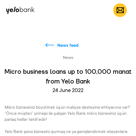
Individuals
Business
About bank
EN
News feed
News
Micro business loans up to 100,000 manat
from Yelo Bank
24 June 2022
Mikro biznesinizi böyütmək üçün maliyyə dəstəyinə ehtiyacınız var?
“Öncə müştəri” prinsipi ilə çalışan Yelo Bank mikro biznesiniz üçün
parlaq həllər təklif edir!
Yelo Bank şəxsi biznesini qurmaq və ya genişləndirmək istəyənlərə