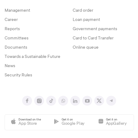
Management
Card order
Career
Loan payment
Reports
Government payments
Committees
Card to Card Transfer
Documents
Online queue
Towards a Sustainable Future
News
Security Rules
Download on the
Get it on
Get it on
App Store
Google Play
AppGallery