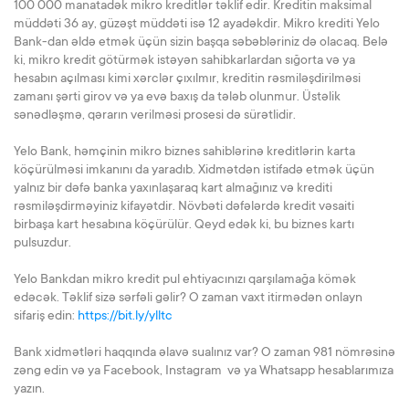
100 000 manatadək mikro kreditlər təklif edir. Kreditin maksimal
müddəti 36 ay, güzəşt müddəti isə 12 ayadəkdir. Mikro krediti Yelo
Bank-dan əldə etmək üçün sizin başqa səbəbləriniz də olacaq. Belə
ki, mikro kredit götürmək istəyən sahibkarlardan sığorta və ya
hesabın açılması kimi xərclər çıxılmır, kreditin rəsmiləşdirilməsi
zamanı şərti girov və ya evə baxış da tələb olunmur. Üstəlik
sənədləşmə, qərarın verilməsi prosesi də sürətlidir.
Yelo Bank, həmçinin mikro biznes sahiblərinə kreditlərin karta
köçürülməsi imkanını da yaradıb. Xidmətdən istifadə etmək üçün
yalnız bir dəfə banka yaxınlaşaraq kart almağınız və krediti
rəsmiləşdirməyiniz kifayətdir. Növbəti dəfələrdə kredit vəsaiti
birbaşa kart hesabına köçürülür. Qeyd edək ki, bu biznes kartı
pulsuzdur.
Yelo Bankdan mikro kredit pul ehtiyacınızı qarşılamağa kömək
edəcək. Təklif sizə sərfəli gəlir? O zaman vaxt itirmədən onlayn
sifariş edin:
https://bit.ly/ylltc
Bank xidmətləri haqqında əlavə sualınız var? O zaman 981 nömrəsinə
zəng edin və ya Facebook, Instagram və ya Whatsapp hesablarımıza
yazın.