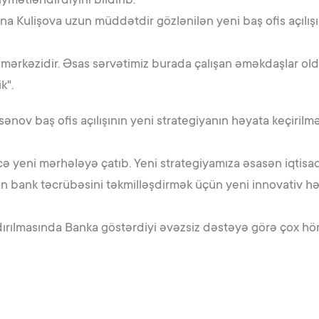
ymətləndirdiyini bildirib.
na Kulişova uzun müddətdir gözlənilən yeni baş ofis açılış
eyin mərkəzidir. Əsas sərvətimiz burada çalışan əməkdaşlar
ik".
sənov baş ofis açılışının yeni strategiyanın həyata keçiri
cə yeni mərhələyə çatıb. Yeni strategiyamıza əsasən iqtis
n bank təcrübəsini təkmilləşdirmək üçün yeni innovativ həl
aşdırılmasında Banka göstərdiyi əvəzsiz dəstəyə görə çox h