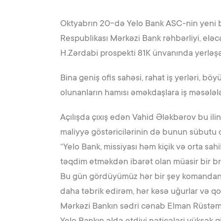
Oktyabrın 20-də Yelo Bank ASC-nin yeni ba
Respublikası Mərkəzi Bank rəhbərliyi, eləcə
H.Zərdabi prospekti 81K ünvanında yerləşən
Bina geniş ofis sahəsi, rahat iş yerləri, böy
olunanların hamısı əməkdaşlara iş məsələlər
Açılışda çıxış edən Vahid Ələkbərov bu ili
maliyyə göstəricilərinin də bunun sübutu 
“Yelo Bank, missiyası həm kiçik və orta s
təqdim etməkdən ibarət olan müasir bir br
Bu gün gördüyümüz hər bir şey komandanın p
daha təbrik edirəm, hər kəsə uğurlar və q
Mərkəzi Bankın sədri cənab Elman Rüstəmov