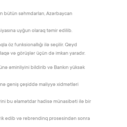
kın bütün səhmdarları, Azərbaycan
iyasına uyğun olaraq təmir edilib.
la öz funksionallığı ilə seçilir. Qeyd
 əlaqə və görüşlər üçün də imkan yaradır.
ünə əminliyini bildirib və Bankın yüksək
inə geniş çeşiddə maliyyə xidmətləri
ini bu əlamətdar hadisə münasibəti ilə bir
brik edib və rebrendinq prosesindən sonra