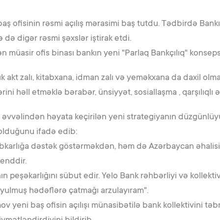
ş ofisinin rəsmi açılış mərasimi baş tutdu. Tədbirdə Ban
 də digər rəsmi şəxslər iştirak etdi.
 müasir ofis binası bankın yeni "Parlaq Bankçılıq" konseps
ük akt zalı, kitabxana, idman zalı və yeməkxana da daxil olmaq
ini həll etməklə bərabər, ünsiyyət, sosiallaşma , qarşılıqlı
n əvvəlindən həyata keçirilən yeni strategiyanın düzgünlüy
olduğunu ifadə edib:
ahibkarlığa dəstək göstərməkdən, həm də Azərbaycan əhalis
enddir.
eşəkarlığını sübut edir. Yelo Bank rəhbərliyi və kollektiv
oyulmuş hədəflərə çatmağı arzulayıram".
 yeni baş ofisin açılışı münasibətilə bank kollektivini tə