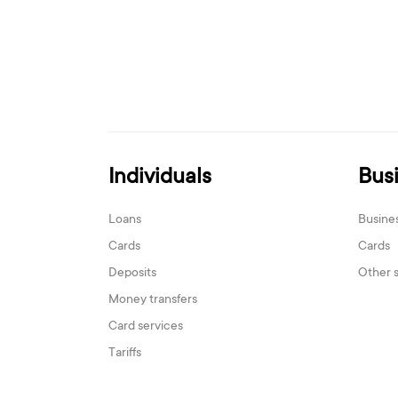
Individuals
Bus
Loans
Busine
Cards
Cards
Deposits
Other 
Money transfers
Card services
Tariffs