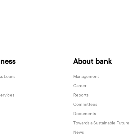
iness
About bank
ss Loans
Management
Career
services
Reports
Committees
Documents
Towards a Sustainable Future
News