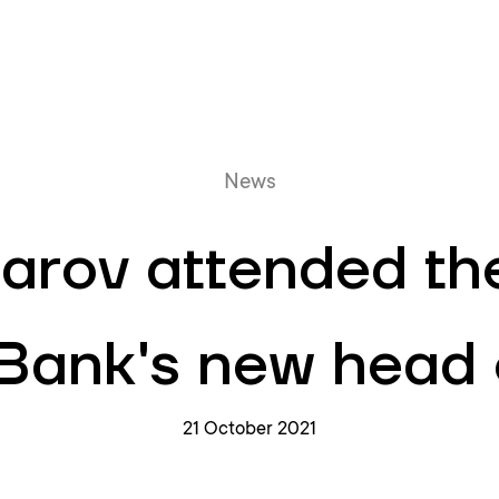
Online queue
News
arov attended th
Bank's new head 
21 October 2021