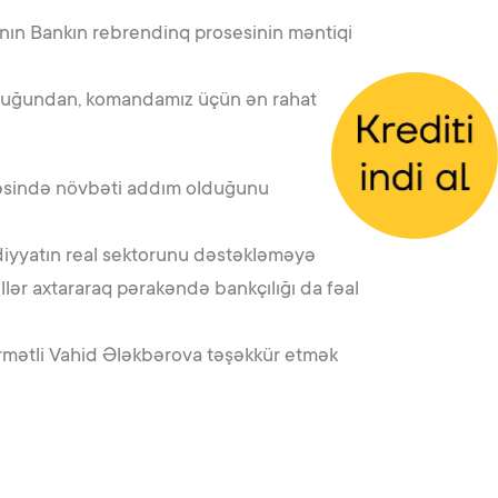
ının Bankın rebrendinq prosesinin məntiqi
 olduğundan, komandamız üçün ən rahat
lməsində növbəti addım olduğunu
adiyyatın real sektorunu dəstəkləməyə
lər axtararaq pərakəndə bankçılığı da fəal
örmətli Vahid Ələkbərova təşəkkür etmək