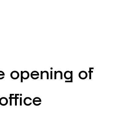
EN
ATM’s and branches
981
e opening of
office