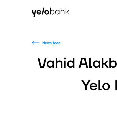
Individuals
Business
About bank
News feed
Vahid Alakb
Yelo 