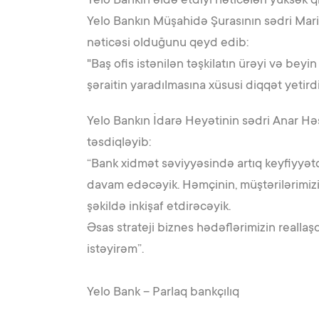
Yelo Bankın əldə etdiyi nəticələri yüksək qi
Yelo Bankın Müşahidə Şurasının sədri Mari
nəticəsi olduğunu qeyd edib:
"Baş ofis istənilən təşkilatın ürəyi və b
şəraitin yaradılmasına xüsusi diqqət yetird
Yelo Bankın İdarə Heyətinin sədri Anar Hə
təsdiqləyib:
“Bank xidmət səviyyəsində artıq keyfiyyət
davam edəcəyik. Həmçinin, müştərilərimizi
şəkildə inkişaf etdirəcəyik.
Əsas strateji biznes hədəflərimizin reall
istəyirəm”.
Yelo Bank – Parlaq bankçılıq