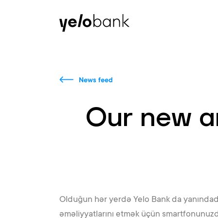
Individuals
Business
About bank
News feed
Our new an
Olduğun hər yerdə Yelo Bank da yanındadır. 
əməliyyatlarını etmək üçün smartfonunuzda y