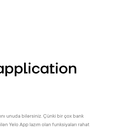
EN
ATM’s and branches
981
application
ını unuda bilərsiniz. Çünki bir çox bank
lən Yelo App lazım olan funksiyaları rahat