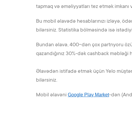
tapmaq və əməliyyatları tez etmək imkanı v
Bu mobil əlavədə hesablarınızı izləyə, ödə
bilərsiniz. Statistika bölməsində isə istədi
Bundan əlavə, 400-dən çox partnyoru özünd
qazandığınız 30%-dək cashback məbləği h
Əlavədən istifadə etmək üçün Yelo müştəri
bilərsiniz.
Mobil əlavəni
Google Play Market
-dən (And