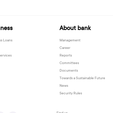
iness
About bank
ss Loans
Management
Career
services
Reports
Committees
Documents
Towards a Sustainable Future
News
Security Rules