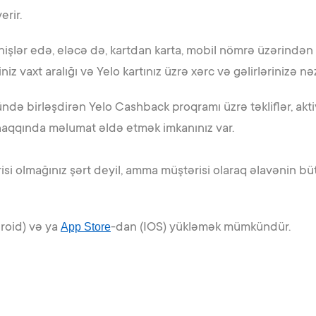
erir.
nişlər edə, eləcə də, kartdan karta, mobil nömrə üzərindən 
yiniz vaxt aralığı və Yelo kartınız üzrə xərc və gəlirləriniz
ə birləşdirən Yelo Cashback proqramı üzrə təkliflər, akt
aqqında məlumat əldə etmək imkanınız var.
si olmağınız şərt deyil, amma müştərisi olaraq əlavənin b
roid) və ya
App Store
-dan (IOS) yükləmək mümkündür.