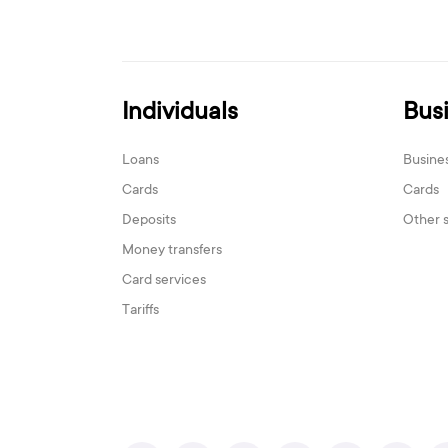
Individuals
Bus
Loans
Busine
Cards
Cards
Deposits
Other 
Money transfers
Card services
Tariffs