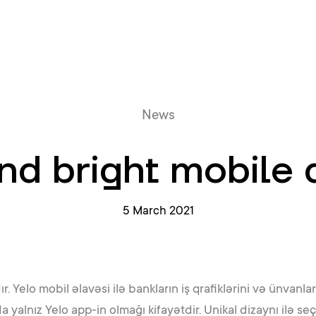
Online queue
News
d bright mobile 
5 March 2021
Yelo mobil əlavəsi ilə bankların iş qrafiklərini və ünvanlar
alnız Yelo app-in olmağı kifayətdir. Unikal dizaynı ilə seçi