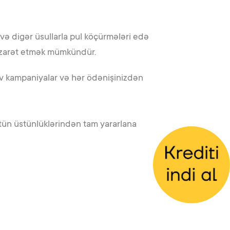
və digər üsullarla pul köçürmələri edə
ə nəzarət etmək mümkündür.
iv kampaniyalar və hər ödənişinizdən
ütün üstünlüklərindən tam yararlana