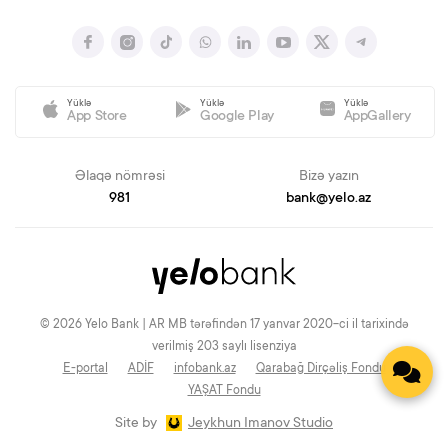
Yüklə
Yüklə
Yüklə
App Store
Google Play
AppGallery
Əlaqə nömrəsi
Bizə yazın
981
bank@yelo.az
© 2026 Yelo Bank | AR MB tərəfindən 17 yanvar 2020-ci il tarixində
verilmiş 203 saylı lisenziya
E-portal
ADİF
infobank.az
Qarabağ Dirçəliş Fondu
YAŞAT Fondu
Site by
Jeykhun Imanov Studio