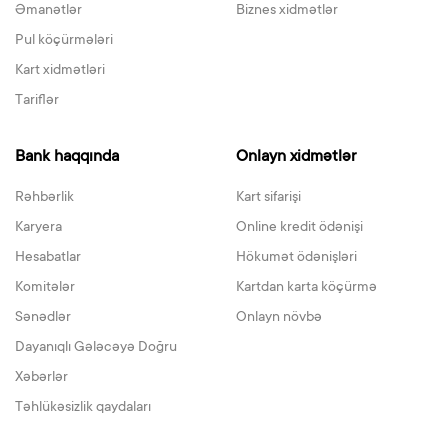
Əmanətlər
Biznes xidmətlər
Pul köçürmələri
Kart xidmətləri
Tariflər
Bank haqqında
Onlayn xidmətlər
Rəhbərlik
Kart sifarişi
Karyera
Online kredit ödənişi
Hesabatlar
Hökumət ödənişləri
Komitələr
Kartdan karta köçürmə
Sənədlər
Onlayn növbə
Dayanıqlı Gələcəyə Doğru
Xəbərlər
Təhlükəsizlik qaydaları