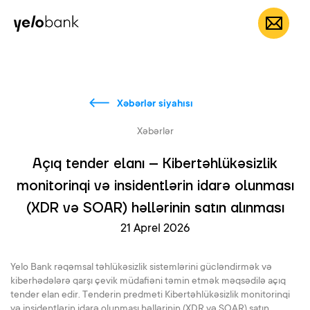
Fərdi
Biznes
Bank haqqında
AZ
Xəbərlər siyahısı
Xəbərlər
Açıq tender elanı – Kibertəhlükəsizlik
monitorinqi və insidentlərin idarə olunması
(XDR və SOAR) həllərinin satın alınması
21 Aprel 2026
Yelo Bank rəqəmsal təhlükəsizlik sistemlərini gücləndirmək və
kiberhədələrə qarşı çevik müdafiəni təmin etmək məqsədilə açıq
tender elan edir. Tenderin predmeti Kibertəhlükəsizlik monitorinqi
və insidentlərin idarə olunması həllərinin (XDR və SOAR) satın