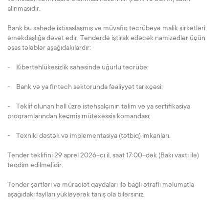
alınmasıdır.
Bank bu sahədə ixtisaslaşmış və müvafiq təcrübəyə malik şirkətləri
əməkdaşlığa dəvət edir. Tenderdə iştirak edəcək namizədlər üçün
əsas tələblər aşağıdakılardır:
- Kibertəhlükəsizlik sahəsində uğurlu təcrübə;
- Bank və ya fintech sektorunda fəaliyyət tarixçəsi;
- Təklif olunan həll üzrə istehsalçının təlim və ya sertifikasiya
proqramlarından keçmiş mütəxəssis komandası;
- Texniki dəstək və implementasiya (tətbiq) imkanları.
Tender təklifini 29 aprel 2026-cı il, saat 17:00-dək (Bakı vaxtı ilə)
təqdim edilməlidir.
Tender şərtləri və müraciət qaydaları ilə bağlı ətraflı məlumatla
aşağıdakı faylları yükləyərək tanış ola bilərsiniz.