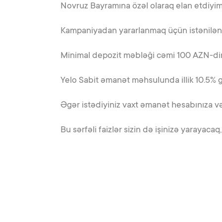
Novruz Bayramına özəl olaraq elan etdiyimi
Kampaniyadan yararlanmaq üçün istənilən 
Minimal depozit məbləği cəmi 100 AZN-dir
Yelo Sabit əmanət məhsulunda illik 10.5%
Əgər istədiyiniz vaxt əmanət hesabınıza vəs
Bu sərfəli faizlər sizin də işinizə yarayaca