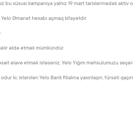
z bu xüsusi kampaniya yalnız 19 mart tarixlərinədək aktiv 
Yelo Əmanət hesabı açmaq kifayətdir.
.
 gəlir əldə etmək mümkündür.
ait əlavə etmək istəsəniz, Yelo Yığım məhsulumuzu seçərək i
q, odur ki, istənilən Yelo Bank filialına yaxınlaşın, fürsəti 