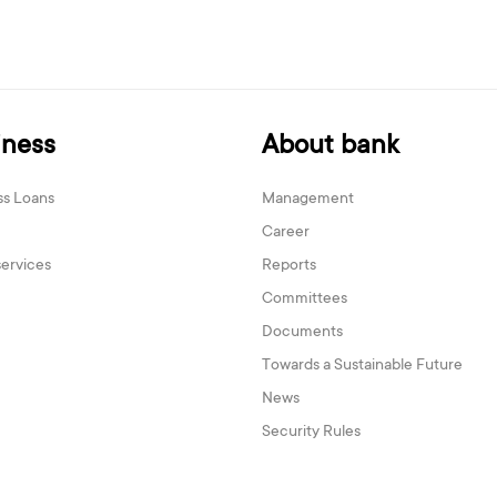
iness
About bank
ss Loans
Management
Career
services
Reports
Committees
Documents
Towards a Sustainable Future
News
Security Rules