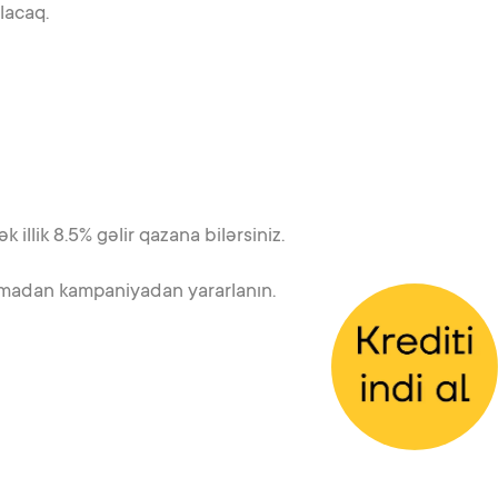
olacaq.
llik 8.5% gəlir qazana bilərsiniz.
qaçırmadan kampaniyadan yararlanın.