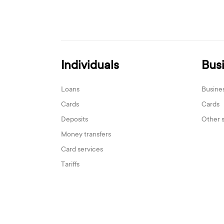
Individuals
Bus
Loans
Busine
Cards
Cards
Deposits
Other 
Money transfers
Card services
Tariffs