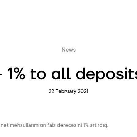
Online queue
News
+ 1% to all deposit
22 February 2021
ət məhsullarımızın faiz dərəcəsini 1% artırdıq.