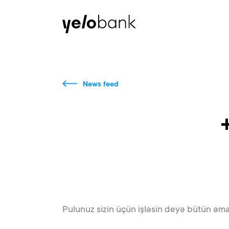
Individuals
Business
About bank
News feed
Pulunuz sizin üçün işləsin deyə bütün əman