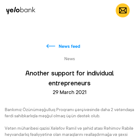
Individuals
Business
About bank
EN
News feed
News
Another support for individual
entrepreneurs
29 March 2021
Bankımız Özünüməşğulluq Proqramı çərçivəsində daha 2 vətəndaşa
fərdi sahibkarlıqla məşğul olmaq üçün dəstək olub.
Vətən müharibəsi qazisi Xələfov Ramil və şəhid atası Rəhimov Rabilə
heyvandarlıq fəaliyyətinə olan maraqlarını reallaşdırmağa və şəxsi