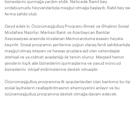
bizneslərini qurmağa yardım etdik. Nəticədə Ramil bəy
xırdabuynuzlu heyvandarlıqla məşğul olmağa başlayıb, Rabil bəy isə
ferma sahibi olub.
Qeyd edək ki, Özünüməşğulluq Proqramı Əmək və Əhalinin Sosial
Müdafiəsi Nazirliyi, Mərkəzi Bank və Azərbaycan Banklar
Assosiasiyası arasında imzalanan Memoranduma əsasən həyata
keçirilir. Sosial proqramın şərtlərinə uyğun olaraq fərdi sahibkarlıqla
məşğul olmaq istəyən və həssas qruplara aid olan vətəndaşlar
istehsal və ya xidmət avadanlığı ilə təmin olunur. Məqsəd həmin
şəxslərin kiçik ailə bizneslərini qurmaqlarına və yaxud mövcud
bizneslərini inkişaf etdirmələrinə dəstək olmaqdır.
Özünüməşğulluq proqramına ilk qoşulanlardan olan bankımız bu tip
sosial layihələrin reallaşdırılmasının əhəmiyyətini anlayır və bu
özünəməşğulluq proqramına dəstək olmağa davam edəcək.