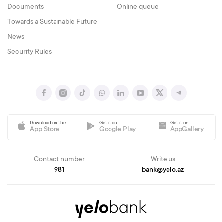
Documents
Online queue
Towards a Sustainable Future
News
Security Rules
Download on the
Get it on
Get it on
App Store
Google Play
AppGallery
Contact number
Write us
981
bank@yelo.az