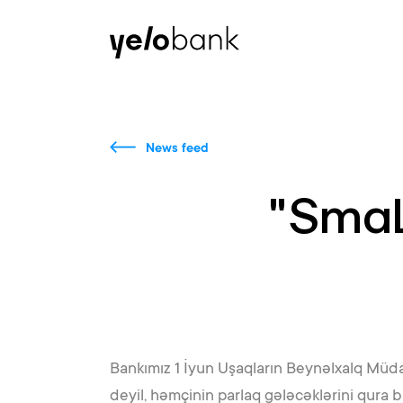
Individuals
Business
About bank
News feed
"Smal
Bankımız 1 İyun Uşaqların Beynəlxalq Müda
deyil, həmçinin parlaq gələcəklərini qura 