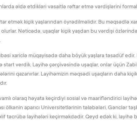
larda əldə etdikləri vəsaitlə rəftar etmə vərdişlərini form
tar etmək kiçik yaşlarından öyrədilməlidir. Bu məqsədlə xari
 olurlar. Nəticədə, uşaqlar kiçik yaşdan bu vərdişi özləri
r.
bəsi xariclə müqayisədə daha böyük yaşlara təsadüf edir.
 start verdik. Layihə çərçivəsində uşaqlar, onlar üçün Zabi
ələrini qazanırlar. Layihəmizin məqsədi uşaqların daha kiçi
dır.
mlı olaraq həyata keçirdiyi sosial və maarifləndirici layihələ
lkənin aparıcı Universitetlərinin tələbələri, Gənclər təşkil
if təcrübə layihələri keçirməkdədir. Qeyd edək ki, layihə bzn