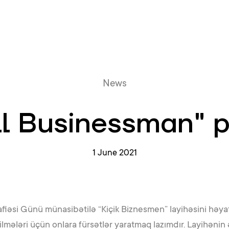
Online queue
News
l Businessman" p
1 June 2021
fiəsi Günü münasibətilə “Kiçik Biznesmen” layihəsini həyat
bilmələri üçün onlara fürsətlər yaratmaq lazımdır. Layihəni