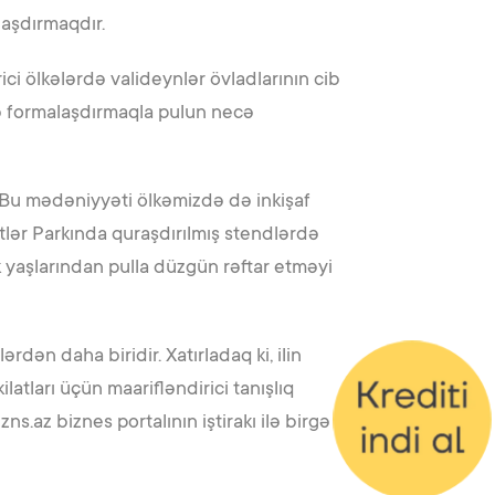
alaşdırmaqdır.
ci ölkələrdə valideynlər övladlarının cib
ndə formalaşdırmaqla pulun necə
 Bu mədəniyyəti ölkəmizdə də inkişaf
tlər Parkında quraşdırılmış stendlərdə
k yaşlarından pulla düzgün rəftar etməyi
rdən daha biridir. Xatırladaq ki, ilin
atları üçün maarifləndirici tanışlıq
s.az biznes portalının iştirakı ilə birgə