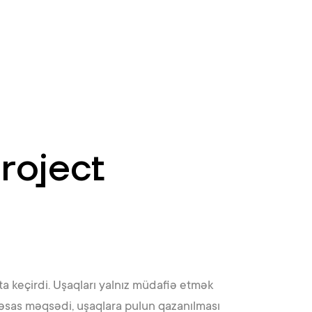
EN
ATM’s and branches
981
roject
a keçirdi. Uşaqları yalnız müdafiə etmək
n əsas məqsədi, uşaqlara pulun qazanılması