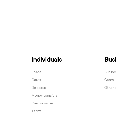
Individuals
Bus
Loans
Busine
Cards
Cards
Deposits
Other 
Money transfers
Card services
Tariffs