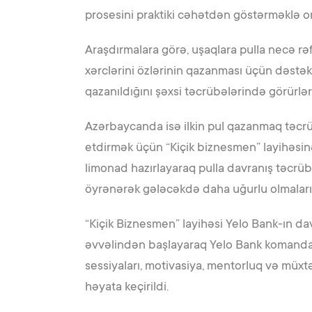
prosesini praktiki cəhətdən göstərməklə on
Araşdırmalara görə, uşaqlara pulla necə rəf
xərclərini özlərinin qazanması üçün dəstək
qazanıldığını şəxsi təcrübələrində görürlə
Azərbaycanda isə ilkin pul qazanmaq təcrü
etdirmək üçün “Kiçik biznesmen” layihəsinə
limonad hazırlayaraq pulla davranış təcrüb
öyrənərək gələcəkdə daha uğurlu olmaları
“Kiçik Biznesmen” layihəsi Yelo Bank-ın dava
əvvəlindən başlayaraq Yelo Bank komandası ö
sessiyaları, motivasiya, mentorluq və müxtəl
həyata keçirildi.