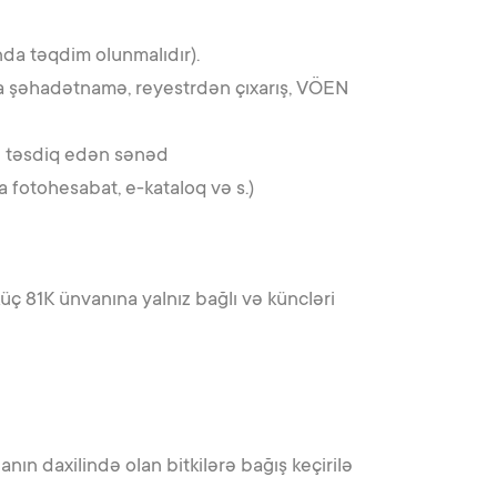
nda təqdim olunmalıdır).
a şəhadətnamə, reyestrdən çıxarış, VÖEN
ni təsdiq edən sənəd
a fotohesabat, e-kataloq və s.)
küç 81K ünvanına yalnız bağlı və küncləri
nın daxilində olan bitkilərə bağış keçirilə