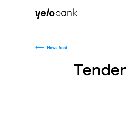
Individuals
Business
About bank
News feed
Tender 