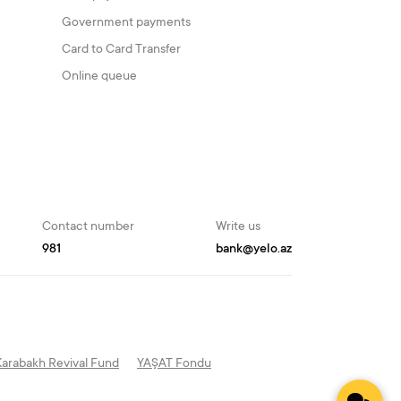
Government payments
Card to Card Transfer
Online queue
Contact number
Write us
981
bank@yelo.az
Karabakh Revival Fund
YAŞAT Fondu