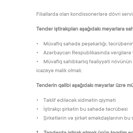
Filiallarda olan kondissonerlərə dövri serv
Tender iştirakçıları aşağıdakı meyarlara sah
• Müvafiq sahədə peşəkarlığı, təcrübənin, t
• Azərbaycan Respublikasında vergilərə və 
• Müvafiq sahibkarlıq fəaliyyəti növünün 
icazəyə malik olmalı;
Tenderin qalibi aşağıdakı meyarlar üzrə m
• Təklif ediləcək xidmətin qiyməti
• İştirakçı şirkətin bu sahədə təcrübəsi
• Şirkətlərin və şirkət əməkdaşlarının bu s