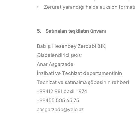
• Zərurət yarandığı halda auksion formatın
5. Satınalan təşkilatın ünvanı
Bakı ş. Həsənbəy Zərdabi 81K,
Əlaqələndirici şəxs:
Anar Asgarzade
İnzibati və Təchizat departamentinin
Təchizat və satınalma şöbəsinin rəhbəri
+99412 981 daxili 1974
+99455 505 65 75
aasgarzada@yelo.az