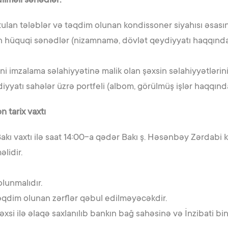
ilməli sənədlər:
tulan tələblər və təqdim olunan kondissoner siyahısı əsası
n hüquqi sənədlər (nizamnamə, dövlət qeydiyyatı haqqınd
ni imzalama səlahiyyətinə malik olan şəxsin səlahiyyətləri
iyyatı sahələr üzrə portfeli (albom, görülmüş işlər haqqınd
 tarix vaxtı
Bakı vaxtı ilə saat 14:00-a qədər Bakı ş. Həsənbəy Zərdabi 
əlidir.
lunmalıdır.
əqdim olunan zərflər qəbul edilməyəcəkdir.
si ilə əlaqə saxlanılıb bankın bağ sahəsinə və İnzibati bina