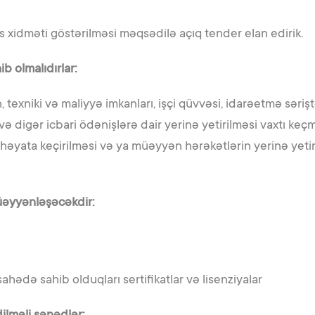
is xidməti göstərilməsi məqsədilə açıq tender elan edirik.
ib olmalıdırlar:
exniki və maliyyə imkanları, işçi qüvvəsi, idarəetmə səriştəs
digər icbari ödənişlərə dair yerinə yetirilməsi vaxtı keçmi
həyata keçirilməsi və ya müəyyən hərəkətlərin yerinə yetir
üəyyənləşəcəkdir:
ahədə sahib olduqları sertifikatlar və lisenziyalar