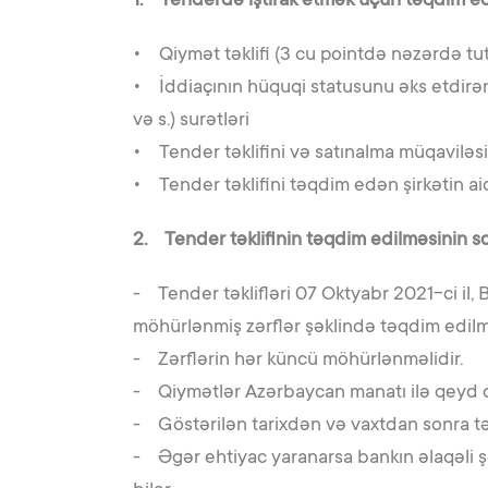
1. Tenderdə iştirak etmək üçün təqdim ed
• Qiymət təklifi (3 cu pointdə nəzərdə tu
• İddiaçının hüquqi statusunu əks etdirə
və s.) surətləri
• Tender təklifini və satınalma müqaviləsi
• Tender təklifini təqdim edən şirkətin aid
2. Tender təklifinin təqdim edilməsinin son
- Tender təklifləri 07 Oktyabr 2021-ci il, 
möhürlənmiş zərflər şəklində təqdim edilm
- Zərflərin hər küncü möhürlənməlidir.
- Qiymətlər Azərbaycan manatı ilə qeyd o
- Göstərilən tarixdən və vaxtdan sonra t
- Əgər ehtiyac yaranarsa bankın əlaqəli şəx