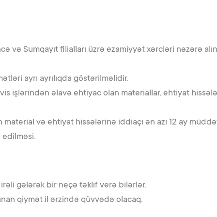
və Sumqayıt filialları üzrə ezamiyyət xərcləri nəzərə alınmal
tləri ayrı ayrılıqda göstərilməlidir.
is işlərindən əlavə ehtiyac olan materiallar, ehtiyat hissələr
 material və ehtiyat hissələrinə iddiaçı ən azı 12 ay müdd
 edilməsi.
rəli gələrək bir neçə təklif verə bilərlər.
nan qiymət il ərzində qüvvədə olacaq.