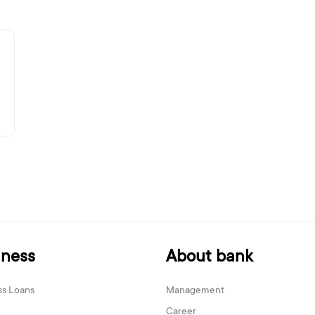
iness
About bank
ss Loans
Management
Career