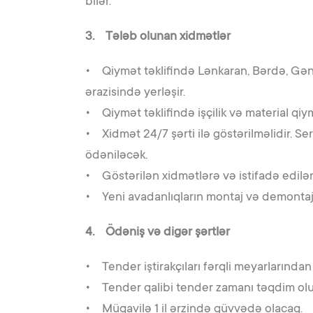
bilər.
3. Tələb olunan xidmətlər
• Qiymət təklifində Lənkaran, Bərdə, Gəncə 
ərazisində yerləşir.
• Qiymət təklifində işçilik və material qiymə
• Xidmət 24/7 şərti ilə göstərilməlidir. Serv
ödəniləcək.
• Göstərilən xidmətlərə və istifadə edilən
• Yeni avadanlıqların montaj və demontaj
4. Ödəniş və digər şərtlər
• Tender iştirakçıları fərqli meyarlarından i
• Tender qalibi tender zamanı təqdim olu
• Müqavilə 1 il ərzində qüvvədə olacaq.