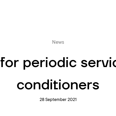
Online queue
News
for periodic servic
conditioners
28 September 2021