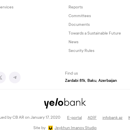
services
Reports
Committees
Documents
Towards a Sustainable Future
News
Security Rules
Find us
Zardabi 81k, Baku, Azerbaijan
ued by CB AR on January 17, 2020
E-portal
ADİF
infobank.az
Site by
Jeykhun Imanov Studio