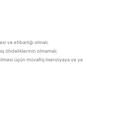
i və etibarlığı olmalı;
ş öhdəliklərinin olmamalı;
ilməsi üçün müvafiq lisenziyaya və ya