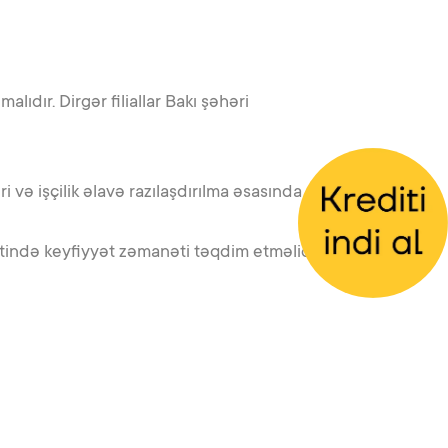
ıdır. Dirgər filiallar Bakı şəhəri
i və işçilik əlavə razılaşdırılma əsasında
ətində keyfiyyət zəmanəti təqdim etməlidir.