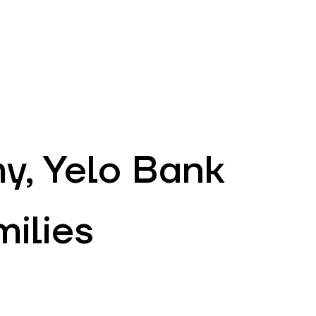
EN
ATM’s and branches
981
y, Yelo Bank
ilies