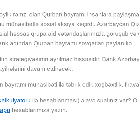
əylik rəmzi olan Qurban bayramı insanlara paylaşma
u münasibətlə sosial aksiya keçirdi.
Azərbaycan Qızı
 sosial həssas qrupa aid vətəndaşlarımızla görüşüb və
ank adından Qurban bayramı sovqatları paylanılıb.
ın strategiyasının ayrılmaz hissəsidir. Bank Azərbayc
yihələrini davam etdirəcək.
yramı münasibəti ilə təbrik edir, xoşbəxtlik, firava
kalkulyatoru
ilə hesablanması) əlavə sualınız var? 
app
hesablarımıza yazın.