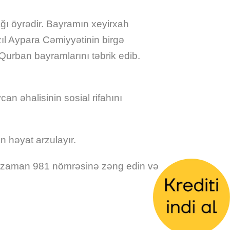
ğı öyrədir. Bayramın xeyirxah
l Aypara Cəmiyyətinin birgə
 Qurban bayramlarını təbrik edib.
an əhalisinin sosial rifahını
n həyat arzulayır.
O zaman 981 nömrəsinə zəng edin və