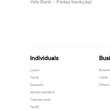
Yelo Bank – Parlaq bankçılıq!
Individuals
Bus
Loans
Busine
Cards
Cards
Deposits
Other 
Money transfers
Card services
Tariffs