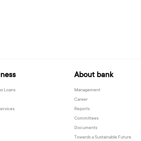
iness
About bank
ss Loans
Management
Career
services
Reports
Committees
Documents
Towards a Sustainable Future