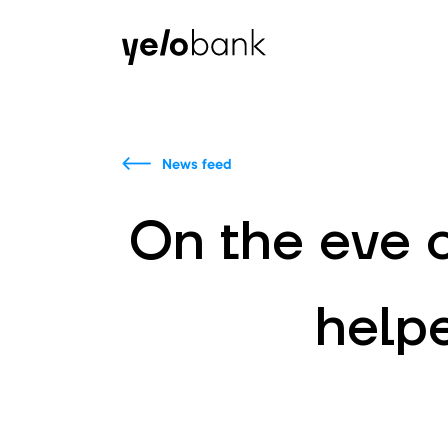
Individuals
Business
About bank
News feed
On the eve 
help