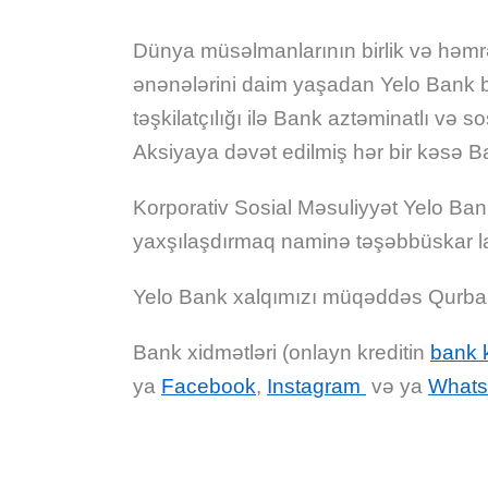
Dünya müsəlmanlarının birlik və həmr
ənənələrini daim yaşadan Yelo Bank b
təşkilatçılığı ilə Bank aztəminatlı və
Aksiyaya dəvət edilmiş hər bir kəsə B
Korporativ Sosial Məsuliyyət Yelo Bank
yaxşılaşdırmaq naminə təşəbbüskar la
Yelo Bank xalqımızı müqəddəs Qurban ba
Bank xidmətləri (onlayn kreditin
bank 
ya
Facebook
,
Instagram
və ya
Whats