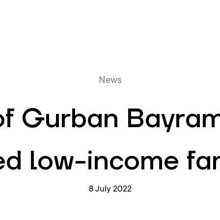
Online queue
News
of Gurban Bayram
ed low-income fam
8 July 2022