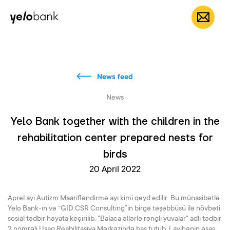
Individuals
Business
About bank
EN
News feed
News
Yelo Bank together with the children in the
rehabilitation center prepared nests for
birds
20 April 2022
Aprel ayı Autizm Maarifləndirmə ayı kimi qeyd edilir. Bu münasibətlə
Yelo Bank-ın və “GID CSR Consulting”in birgə təşəbbüsü ilə növbəti
sosial tədbir həyata keçirilib. "Balaca əllərlə rəngli yuvalar" adlı tədbir
2 nömrəli Uşaq Reabilitasiya Mərkəzində baş tutub. Layihənin əsas