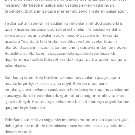
məqsədi Mərkəzdə müalicə alan uşaqlara erkən yaşlarından
təbiətdəki dostlarımıza qarşı mərhəmət, sevgi hisslərini aşılamaqdır.
Tədbir autizm spektrli və sağlamlıq imkanları məhdud uşaqlarla iş
üzrə ixtisaslaşmış psixoloqun interaktiv təlimi ilə başladı və daha
sonra quşlar üçün yuvaların qurulması ilə davam etdi. Yekunda
uşaqlara Yelo Bank tərəfindən sertifikat və hədiyyələr təqdim
olundu. Uşaqların imzası ilə tamamlanmış quş evlərindən bir neçəsi
Reabilitasiya Mərkəzinin bağçasındakı ağaclarda yerləşdirildi,
digərlərini isə tezliklə Bakı şəhərindəki digər park ərazilərində görə
biləcəksiniz.
Xatırladaq ki, bu, Yelo Bank-ın sahibsiz heyvanların qayğısı üçün
həyata keçirdiyi ilk sosial layihə deyil. Bundan öncə bank
əməkdaşlarının övladları pişik evləri hazırlamış və küçə heyvanlarının
xüsusiyyətləri ilə və onlara düzgün rəftarla bağlı interaktiv təlimdə
iştirak etmişdi. Hazırda pişik evləri müxtəlif ictimai-iaşə obyektlərinin
qarşısında yerləşdirilib.
Yelo Bank autizmli və sağlamlıq imkanları məhdud olan uşaqlar üçün
daha gözəl bir mühitin formalaşdırılması naminə sosial layihələrinə
davam edəcək.