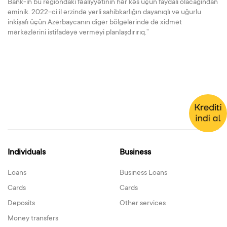
Bank-ın bu regiondakı fəaliyyətinin hər kəs üçün faydalı olacağından
əminik. 2022-ci il ərzində yerli sahibkarlığın dayanıqlı və uğurlu
inkişafı üçün Azərbaycanın digər bölgələrində də xidmət
mərkəzlərini istifadəyə verməyi planlaşdırırıq.”
Individuals
Business
Loans
Business Loans
Cards
Cards
Deposits
Other services
Money transfers