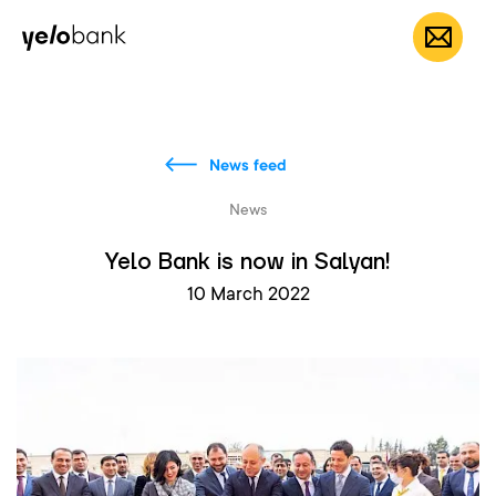
Individuals
Business
About bank
EN
News feed
News
Yelo Bank is now in Salyan!
10 March 2022