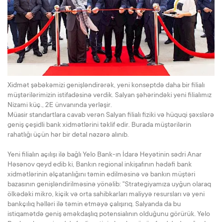
Xidmət şəbəkəmizi genişləndirərək, yeni konseptdə daha bir filialı
müştərilərimizin istifadəsinə verdik. Salyan şəhərindəki yeni filialımız
Nizami küç., 2E ünvanında yerləşir.
Müasir standartlara cavab verən Salyan filialı fiziki və hüquqi şəxslərə
geniş çeşidli bank xidmətlərini təklif edir. Burada müştərilərin
rahatlığı üçün hər bir detal nəzərə alınıb.
Yeni filialın açılışı ilə bağlı Yelo Bank-ın İdarə Heyətinin sədri Anar
Həsənov qeyd edib ki, Bankın regional inkişafının hədəfi bank
xidmətlərinin əlçatanlığını təmin edilməsinə və bankın müştəri
bazasının genişləndirilməsinə yönəlib: "Strategiyamıza uyğun olaraq
ölkədəki mikro, kiçik və orta sahibkarları maliyyə resursları və yeni
bankçılıq həlləri ilə təmin etməyə çalışırıq. Salyanda da bu
istiqamətdə geniş əməkdaşlıq potensialının olduğunu görürük. Yelo