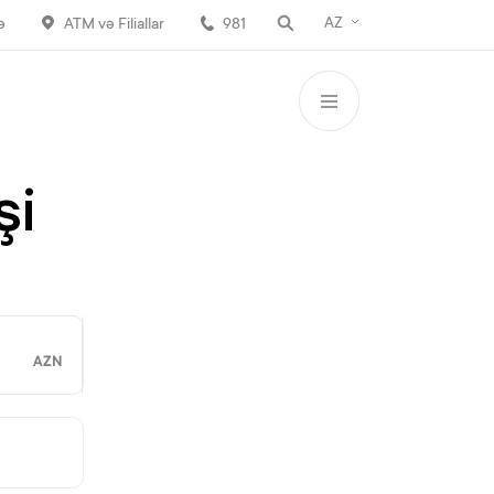
AZ
ə
ATM və Filiallar
981
şi
AZN