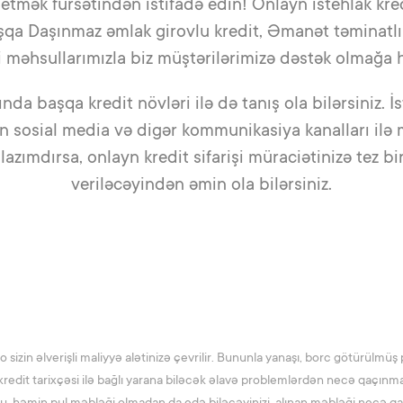
etmək fürsətindən istifadə edin! Onlayn istehlak kredi
şqa Daşınmaz əmlak girovlu kredit, Əmanət təminatlı 
i məhsullarımızla biz müştərilərimizə dəstək olmağa h
nda başqa kredit növləri ilə də tanış ola bilərsiniz. İ
ın sosial media və digər kommunikasiya kanalları ilə m
t lazımdırsa, onlayn kredit sifarişi müraciətinizə tez
veriləcəyindən əmin ola bilərsiniz.
sizin əlverişli maliyyə alətinizə çevrilir. Bununla yanaşı, borc götürülmü
redit tarixçəsi ilə bağlı yarana biləcək əlavə problemlərdən necə qaçınm