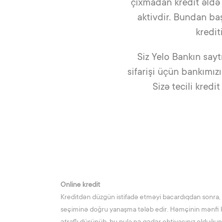
çıxmadan kredit əldə 
aktivdir. Bundan ba
kredit
Siz Yelo Bankın saytı
sifarişi üçün bankımız
Sizə tecili kredi
Online kredit
Kreditdən düzgün istifadə etməyi bacardıqdan sonra, o 
seçiminə doğru yanaşma tələb edir. Həmçinin mənfi k