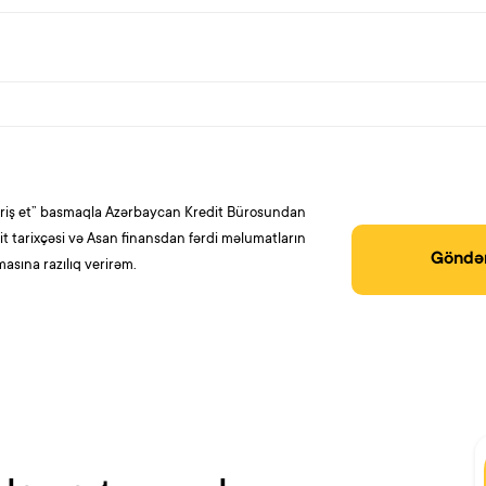
ariş et” basmaqla Azərbaycan Kredit Bürosundan
it tarixçəsi və Asan finansdan fərdi məlumatların
Göndə
masına razılıq verirəm.