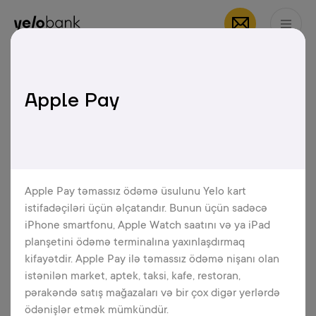
Fərdi
Biznes
Bank haqqında
AZ
Apple Pay
Apple Pay
Google Pay
Google Pay, Google şirkəti tərəfindən
Apple Pay təmassız ödəmə üsulunu Yelo kart
yaradılan,
Android
və
Wear OS
əməliyyat
istifadəçiləri üçün əlçatandır. Bunun üçün sadəcə
sistemli cihazlarda keçərli olan çevik,
iPhone smartfonu, Apple Watch saatını və ya iPad
rahat və təhlükəsiz ödəmə üsuludur.
planşetini ödəmə terminalına yaxınlaşdırmaq
kifayətdir. Apple Pay ilə təmassız ödəmə nişanı olan
istənilən market, aptek, taksi, kafe, restoran,
pərakəndə satış mağazaları və bir çox digər yerlərdə
Daha ətraflı
ödənişlər etmək mümkündür.