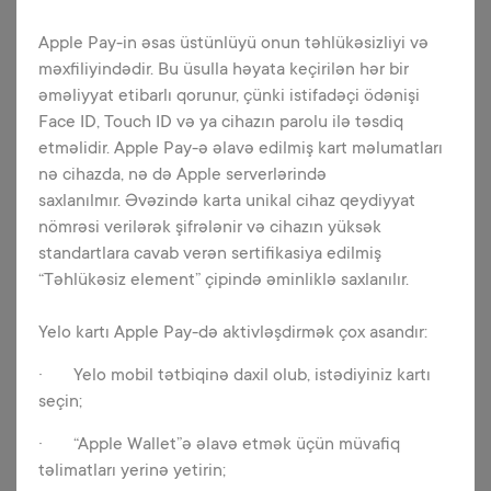
Apple Pay-in əsas üstünlüyü onun təhlükəsizliyi və
məxfiliyindədir. Bu üsulla həyata keçirilən hər bir
əməliyyat etibarlı qorunur, çünki istifadəçi ödənişi
Apple Pay
Face ID, Touch ID və ya cihazın parolu ilə təsdiq
etməlidir. Apple Pay-ə əlavə edilmiş kart məlumatları
Yelo kart sahibləri Apple Pay vasitəsilə
alış-verişlərini çox rahat və təmassız
nə cihazda, nə də Apple serverlərində
şəkildə həyata keçirə bilərlər.
saxlanılmır. Əvəzində karta unikal cihaz qeydiyyat
nömrəsi verilərək şifrələnir və cihazın yüksək
standartlara cavab verən sertifikasiya edilmiş
“Təhlükəsiz element” çipində əminliklə saxlanılır.
Yelo kartı Apple Pay-də aktivləşdirmək çox asandır:
Daha ətraflı
· Yelo mobil tətbiqinə daxil olub, istədiyiniz kartı
seçin;
· “Apple Wallet”ə əlavə etmək üçün müvafiq
Onlayn PIN SET
təlimatları yerinə yetirin;