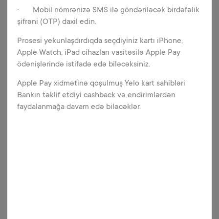
Yeni Yelo kart sifariş vermisən və PIN
· Mobil nömrənizə SMS ilə göndəriləcək birdəfəlik
(ŞEN) kodu onlayn təyin etmək
şifrəni (OTP) daxil edin.
istəyirsən? O zaman PIN Set web
xidmətimizdən faydalana bilərsən.
Prosesi yekunlaşdırdıqda seçdiyiniz kartı iPhone,
Apple Watch, iPad cihazları vasitəsilə Apple Pay
ödənişlərində istifadə edə biləcəksiniz.
Apple Pay xidmətinə qoşulmuş Yelo kart sahibləri
Daha ətraflı
Bankın təklif etdiyi cashback və endirimlərdən
faydalanmağa davam edə biləcəklər.
PIN Reset
Bu xidmət kartının PIN kodunu
unudanlar üçün çox faydalıdır.