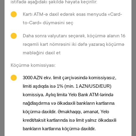
istifadə aşağıdakı şəkildə həyata keçirilir:
Kartı ATM-ə daxil edərək əsas menyuda «Card-
to-Card» düyməsini seç
Apple Pay
Daha sonra valyutanı seçərək, köçürmə alanın 16
Yelo kart sahibləri Apple Pay vasitəsilə
rəqəmli kart nömrəsini iki dəfə yazaraq köçürmə
alış-verişlərini çox rahat və təmassız
məbləğini daxil et
şəkildə həyata keçirə bilərlər.
Köçürmə komissiyası:
3000 AZN ekv. limit çərçivəsində komissiyasız,
limiti aşdıqda isə 1% (min. 1 AZN/USD/EUR)
Daha ətraflı
komissiya.
Aylıq limitə Yelo Bank ATM-lərində
nağdlaşdırma və ölkədaxili bankların kartlarına
köçürmə daxildir. Əməkhaqqı, əmanət, Yelo
kredit/taksit kartlarında isə limit yalnız ölkədaxili
bankların kartlarına köçürmə daxildir.
Onlayn PIN SET