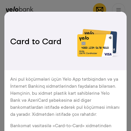
Fərdi
Biznes
Bank haqqında
AZ
Card to Card
Card to Card
Google Pay
Google Pay, Google şirkəti tərəfindən
Ani pul köçürmələri üçün Yelo App tətbiqindən və ya
yaradılan,
Android
və
Wear OS
əməliyyat
İnternet Bankinq xidmətlərindən faydalana bilərsən.
sistemli cihazlarda keçərli olan çevik,
Həmçinin, bu xidmət plastik kart sahiblərinə Yelo
rahat və təhlükəsiz ödəmə üsuludur.
Bank və AzeriCard şəbəkəsinə aid digər
bankomatlardan istifadə edərək pul köçürməsi imkanı
da yaradır. Xidmətdən istifadə çox rahatdır:
Bankomat vasitəsilə «Card-to-Card» xidmətindən
Daha ətraflı