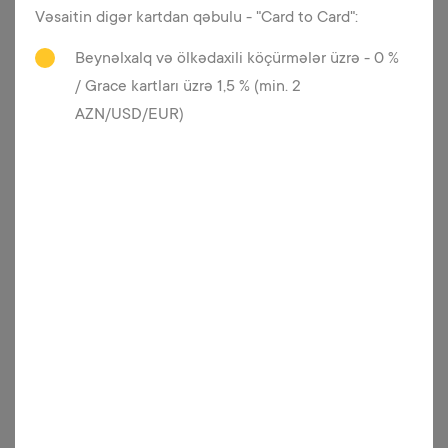
Yeni Yelo kart sifariş vermisən və PIN
Vəsaitin digər kartdan qəbulu - "Card to Card":
(ŞEN) kodu onlayn təyin etmək
istəyirsən? O zaman PIN Set web
Beynəlxalq və ölkədaxili köçürmələr üzrə - 0 %
xidmətimizdən faydalana bilərsən.
/ Grace kartları üzrə 1,5 % (min. 2
AZN/USD/EUR)
Daha ətraflı
PIN Reset
Bu xidmət kartının PIN kodunu
unudanlar üçün çox faydalıdır.