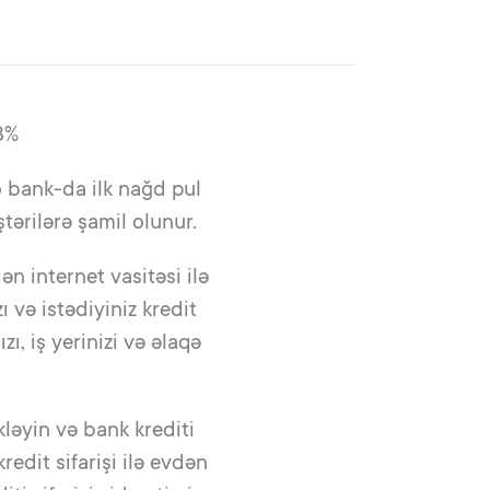
.8%
lo bank-da ilk nağd pul
ərilərə şamil olunur.
n internet vasitəsi ilə
ı və istədiyiniz kredit
ı, iş yerinizi və əlaqə
kləyin və bank krediti
redit sifarişi ilə evdən