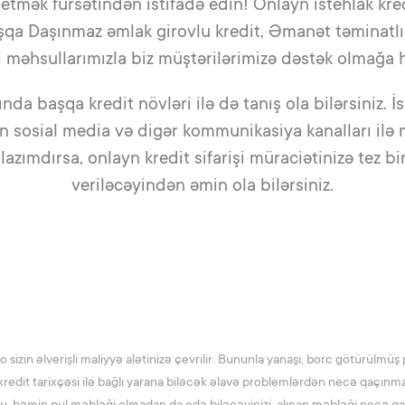
etmək fürsətindən istifadə edin! Onlayn istehlak kredi
şqa Daşınmaz əmlak girovlu kredit, Əmanət təminatlı 
i məhsullarımızla biz müştərilərimizə dəstək olmağa h
nda başqa kredit növləri ilə də tanış ola bilərsiniz. İ
ın sosial media və digər kommunikasiya kanalları ilə m
t lazımdırsa, onlayn kredit sifarişi müraciətinizə tez
veriləcəyindən əmin ola bilərsiniz.
sizin əlverişli maliyyə alətinizə çevrilir. Bununla yanaşı, borc götürülmü
redit tarixçəsi ilə bağlı yarana biləcək əlavə problemlərdən necə qaçınm