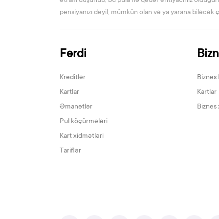
ətraflı düşünüb, bu pula nə qədər ehtiyacınız olduğu
pensiyanızı deyil, mümkün olan və ya yarana biləcək çət
Fərdi
Biz
Kreditlər
Biznes 
Kartlar
Kartlar
Əmanətlər
Biznes 
Pul köçürmələri
Kart xidmətləri
Tariflər