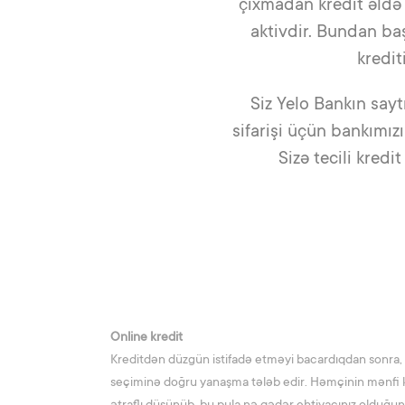
çıxmadan kredit əldə 
aktivdir. Bundan ba
kredit
Siz Yelo Bankın saytı
sifarişi üçün bankımız
Sizə tecili kredi
Online kredit
Kreditdən düzgün istifadə etməyi bacardıqdan sonra, o 
seçiminə doğru yanaşma tələb edir. Həmçinin mənfi k