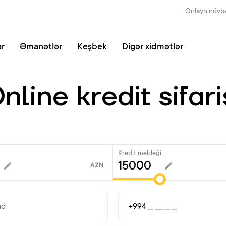
Onlayn növb
ar
Əmanətlər
Keşbek
Digər xidmətlər
nline kredit sifari
Kredit məbləği
AZN