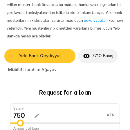
edilən musteri bank ünvanı axtarmadan, banka yaxınlaşmadan bir
çox faydalı funksiyalarından istifadə etmə imkanı tanıyır. Yelo bank
müştərilərinin xidmətdən yararlanmaq üçün
qeydiyyatdan
keçməyi
yetərlidir. Yeni müştərilərin xidmətdən yararlana bilməsi üçün Yelo
Bankda hesab aça bilərlər.
Yelo Bank Qeydiyyat
7710 Baxış
Müəllif :
İbrahim Ağayev
Request for a loan
Salary
AZN
Amount of loan