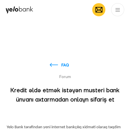
Individuals
Business
About bank
EN
FAQ
Forum
Kredit əldə etmək istəyən musteri bank
ünvanı axtarmadan onlayn sifariş et
Yelo Bank tərəfindən yeni internet bankçılıq xidməti olaraq təqdim