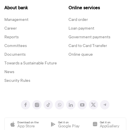
About bank
Online services
Management
Card order
Career
Loan payment
Reports
Government payments
Committees
Card to Card Transfer
Documents
Online queue
Towards a Sustainable Future
News
Security Rules
Download on the
Get it on
Get it on
App Store
Google Play
AppGallery