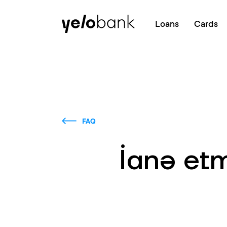
Individuals
Business
About bank
Loans
Cards
FAQ
İanə etm