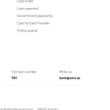
Card order
Loan payment
Government payments
Card to Card Transfer
Online queue
Contact number
Write us
981
bank@yelo.az
Karabakh Revival Fund
YAŞAT Fondu