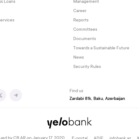
ss Loans
Management
Career
services
Reports
Committees
Documents
Towards a Sustainable Future
News
Security Rules
Find us
Zardabi 81k, Baku, Azerbaijan
ued by CB AR on January 17, 2020
E-portal
ADİF
infobank.az