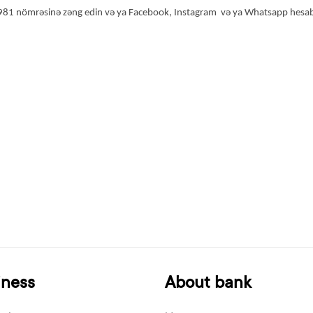
 981 nömrəsinə zəng edin və ya Facebook, Instagram və ya Whatsapp hesabl
iness
About bank