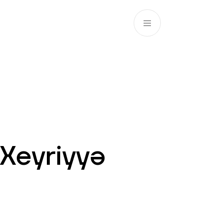
EN
ATM’s and branches
981
 Xeyriyyə