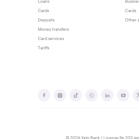
Loans
Busine
Cards
Cards
Deposits
Other 
Money transfers
Card services
Tariffs
© 2026 Yelo Bank | License № 203 iss