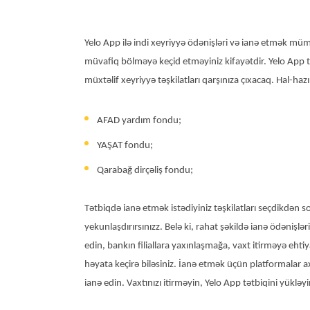
Yelo App ilə indi xeyriyyə ödənişləri və ianə etmək müm
müvafiq bölməyə keçid etməyiniz kifayətdir. Yelo App t
müxtəlif xeyriyyə təşkilatları qarşınıza çıxacaq. Hal-hazı
AFAD yardım fondu;
YAŞAT fondu;
Qarabağ dirçəliş fondu;
Tətbiqdə ianə etmək istədiyiniz təşkilatları seçdikdən 
yekunlaşdırırsınızz. Belə ki, rahat şəkildə ianə ödənişlər
edin, bankın filiallara yaxınlaşmağa, vaxt itirməyə ehti
həyata keçirə biləsiniz. İanə etmək üçün platformalar ax
ianə edin. Vaxtınızı itirməyin, Yelo App tətbiqini yükləy