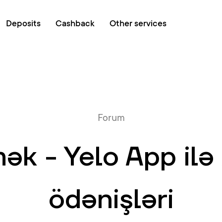
Online queue
Deposits
Cashback
Other services
Forum
ək - Yelo App ilə
ödənişləri