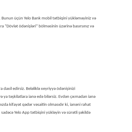
ər. Bunun üçün Yelo Bank mobil tətbiqini yükləməyiniz və
a “Dövlət ödənişləri” bölməsinin üzərinə basırsınız və
axil edirsiz. Beləliklə xeyriyyə ödənişinizi
ə və ya təşkilatlara ianə edə bilərsiz. Evdən çıxmadan ianə
ızda kifayət qədər vəsaitin olmasıdır ki, ianəni rahat
sadəcə Yelo App tətbiqini yükləyin və sürətli şəkildə