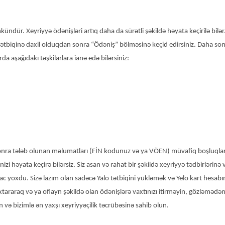
kündür. Xeyriyyə ödənişləri artıq daha da sürətli şəkildə həyata keçirilə bil
ətbiqinə daxil olduqdan sonra “Ödəniş” bölməsinə keçid edirsiniz. Daha sonr
rda aşağıdakı təşkilarlara ianə edə bilərsiniz:
sonra tələb olunan məlumatları (FİN kodunuz və ya VÖEN) müvafiq boşluqlara d
inizi həyata keçirə bilərsiz. Siz asan və rahat bir şəkildə xeyriyyə tədbirlərin
yac yoxdu. Sizə lazım olan sadəcə Yalo tətbiqini yükləmək və Yelo kart hesabın
tararaq və ya oflayn şəkildə olan ödənişlərə vaxtınızı itirməyin, gözləmədən 
in və bizimlə ən yaxşı xeyriyyəçilik təcrübəsinə sahib olun.