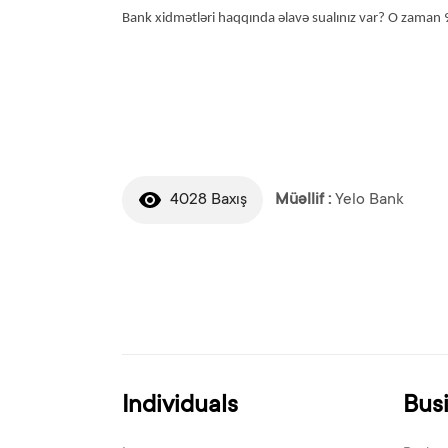
Bank xidmətləri haqqında əlavə sualınız var? O zaman
4028 Baxış
Müəllif :
Yelo Bank
Individuals
Bus