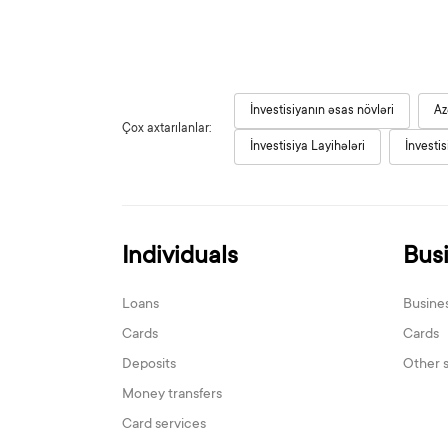
İnvestisiyanın əsas növləri
Az
Çox axtarılanlar:
İnvestisiya Layihələri
İnvestis
Individuals
Bus
Loans
Busine
Cards
Cards
Deposits
Other 
Money transfers
Card services