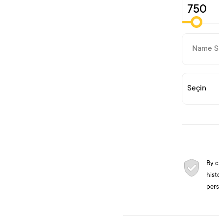
By c
hist
pers