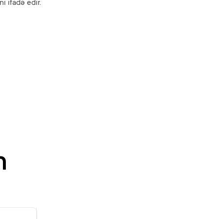
i ifadə edir.
n