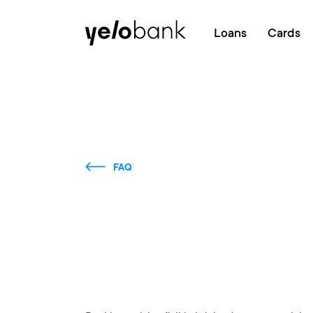
Individuals
Business
About bank
Loans
Cards
FAQ