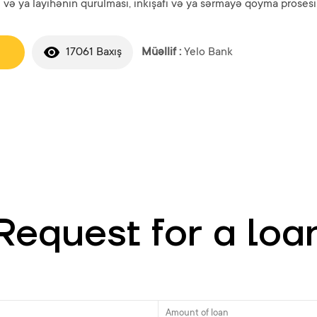
n və ya layihənin qurulması, inkişafı və ya sərmayə qoyma prosesin
17061 Baxış
Müəllif :
Yelo Bank
Request for a loa
Amount of loan