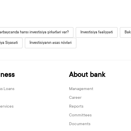
ərbaycanda hansı investisiya şirkətləri var?
Investisiya fəaliyyəti
Bakı
iya Siyasəti
İnvestisiyanın əsas növləri
iness
About bank
ss Loans
Management
Career
services
Reports
Committees
Documents