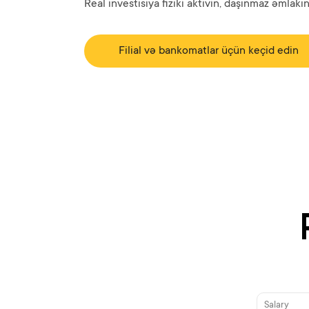
Real investisiya fiziki aktivin, daşınmaz əmlakı
Filial və bankomatlar üçün keçid edin
Salary