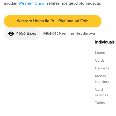
miqdarı
Western Union
səhifəsində qeyd olunmuşdur.
Western Union ilə Pul Köçürmələri Edin
4656 Baxış
Müəllif :
Nərminə Heydərova
Individuals
Loans
Cards
Deposits
Money
transfers
Card
services
Tariffs