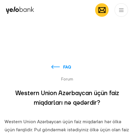
Individuals
Business
About bank
EN
FAQ
Forum
Western Union Azərbaycan üçün faiz
miqdarları nə qədərdir?
Western Union Azərbaycan üçün faiz miqdarları hər ölkə
üçün fərqlidir. Pul göndərmək istədiyiniz ölkə üçün olan faiz