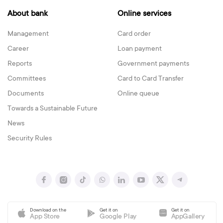
About bank
Online services
Management
Card order
Career
Loan payment
Reports
Government payments
Committees
Card to Card Transfer
Documents
Online queue
Towards a Sustainable Future
News
Security Rules
Download on the
Get it on
Get it on
App Store
Google Play
AppGallery