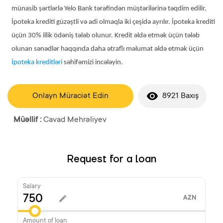
münasib şərtlərlə Yelo Bank tərəfindən müştərilərinə təqdim edilir.
İpoteka krediti güzəştli və adi olmaqla iki çeşidə ayrılır. İpoteka krediti
üçün 30% illik ödəniş tələb olunur. Kredit əldə etmək üçün tələb
olunan sənədlər haqqında daha ətraflı məlumat əldə etmək üçün
İpoteka kreditləri
səhifəmizi incələyin.
Onlayn Müraciət Edin
8921 Baxış
Müəllif :
Cavad Mehrəliyev
Request for a loan
Salary
AZN
Amount of loan