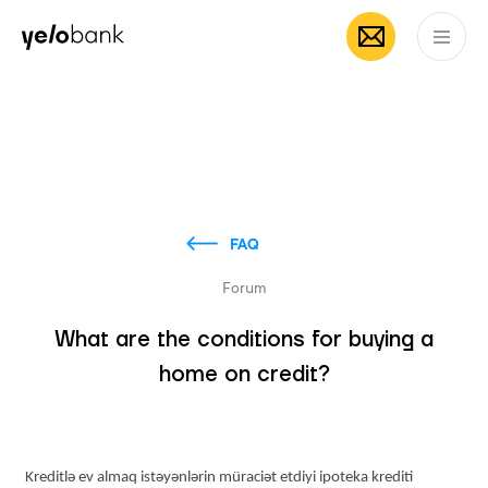
Individuals
Business
About bank
EN
FAQ
Forum
What are the conditions for buying a
home on credit?
Kreditlə ev almaq istəyənlərin müraciət etdiyi ipoteka krediti