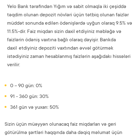
​​​​​​Yelo Bank tərəfindən Yığım və sabit olmaqla iki çeşiddə
təqdim olunan depozit növləri üçün tətbiq olunan faizlər
müddət sonunda edilən ödənişlərdə uyğun olaraq 9.5% və
11.5%-dir. Faiz miqdarı sizin daxil etdiyiniz məbləğə və
faizlərin ödəniş vaxtına bağlı olaraq dəyişir. Bankda
daxil
etdiyiniz depoziti vaxtından əvvəl götürmək
istədiyiniz zaman hesablanmış faizlərin aşağıdakı hissələri
verilir:
0 – 90 gün: 0%
91 - 360 gün: 30%
361 gün və yuxarı: 50%
Sizin üçün müəyyən olunacaq faiz miqdarları və geri
götürülmə şərtləri haqqında daha dəqiq məlumat üçün