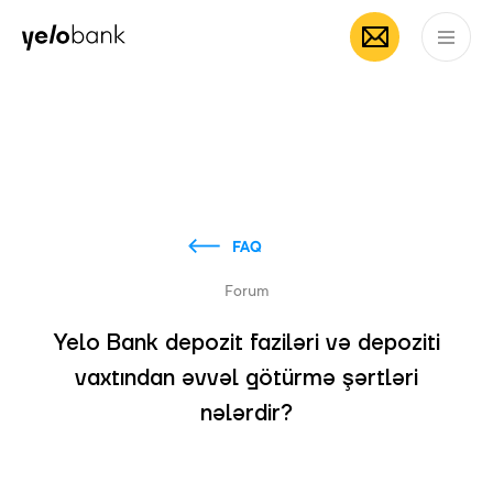
Individuals
Business
About bank
EN
FAQ
Forum
Yelo Bank depozit faziləri və depoziti
vaxtından əvvəl götürmə şərtləri
nələrdir?