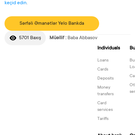
keçid edin
.
Sərfəli Əmanətlər Yelo Bankda
5701 Baxış
Müəllif :
Baba Abbasov
Individuals
Bu
Loans
Bu
Lo
Cards
Ca
Deposits
Ot
Money
se
transfers
Card
services
Tariffs