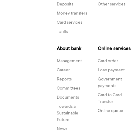
Deposits
Other services
Money transfers
Card services
Tariffs
About bank
Online services
Management
Card order
Career
Loan payment
Reports
Government
payments
Committees
Card to Card
Documents
Transfer
Towards a
Online queue
Sustainable
Future
News