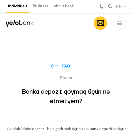
Individuals
Business
About bank
EN
FAQ
Forum
Banka depozit qoymaq üçün nə
etməliyəm?
Gəlirinizi daha qazanclı hala gətirmək üçün Yelo Bank depozitlər üçün