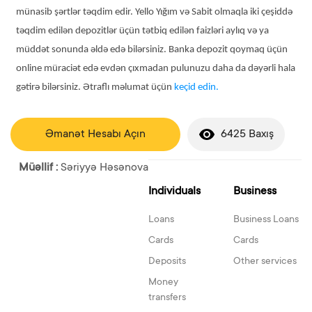
münasib şərtlər təqdim edir. Yello Yığım və Sabit olmaqla iki çeşiddə
təqdim edilən depozitlər üçün tətbiq edilən faizləri aylıq və ya
müddət sonunda əldə edə bilərsiniz. Banka depozit qoymaq üçün
online müraciət edə evdən çıxmadan pulunuzu daha da dəyərli hala
gətirə bilərsiniz. Ətraflı məlumat üçün
keçid edin.
Əmanət Hesabı Açın
6425 Baxış
Müəllif :
Səriyyə Həsənova
Individuals
Business
Loans
Business Loans
Cards
Cards
Deposits
Other services
Money
transfers