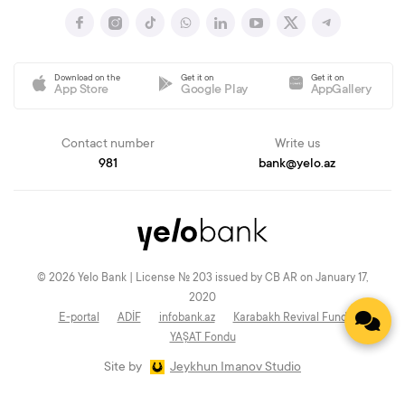
Download on the
Get it on
Get it on
App Store
Google Play
AppGallery
Contact number
Write us
981
bank@yelo.az
© 2026 Yelo Bank | License № 203 issued by CB AR on January 17,
2020
E-portal
ADİF
infobank.az
Karabakh Revival Fund
YAŞAT Fondu
Site by
Jeykhun Imanov Studio