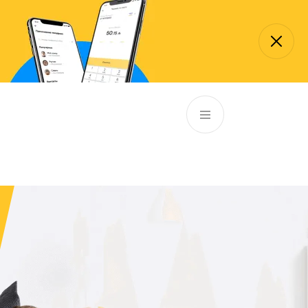
AZ
ə
ATM və Filiallar
981