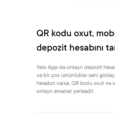
QR kodu oxut, mobil
depozit hesabını t
Yelo App-də onlayn depozit hesabın
və bir çox üstünlüklər səni gözlə
hesabın varsa, QR kodu oxut və v
onlayn əmanət yerləşdir.