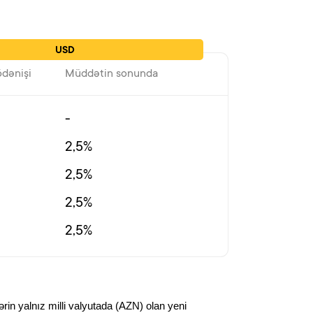
USD
ödənişi
Müddətin sonunda
-
2,5%
2,5%
2,5%
2,5%
rin yalnız milli valyutada (AZN) olan yeni