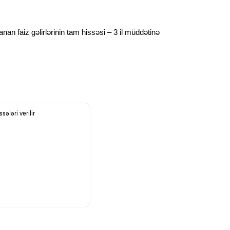
an faiz gəlirlərinin tam hissəsi – 3 il müddətinə
sələri verilir