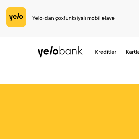
Yelo-dan çoxfunksiyalı mobil əlavə
Fərdi
Biznes
Bank haqqında
Kreditlər
Kartl