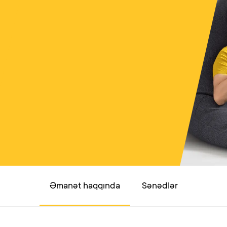
Əmanət haqqında
Sənədlər