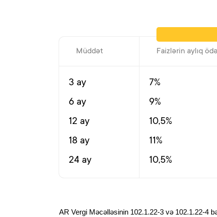
Müddət
Faizlərin aylıq ödə
3 ay
7%
6 ay
9%
12 ay
10,5%
18 ay
11%
24 ay
10,5%
AR Vergi Məcəlləsinin 102.1.22-3 və 102.1.22-4 bən