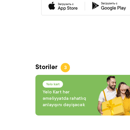
Storilər
3
Yelo kart
Yelo Kart hər
əməliyyatda rahatlıq
anlayışını dəyişəcək