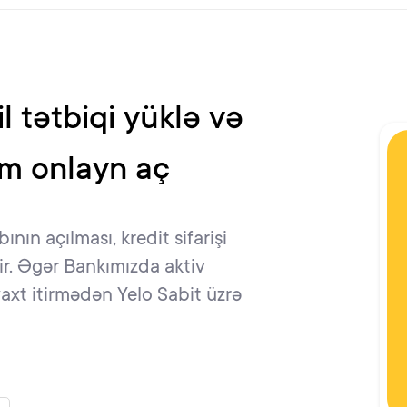
 tətbiqi yüklə və
am onlayn aç
ın açılması, kredit sifarişi
yir. Əgər Bankımızda aktiv
axt itirmədən Yelo Sabit üzrə