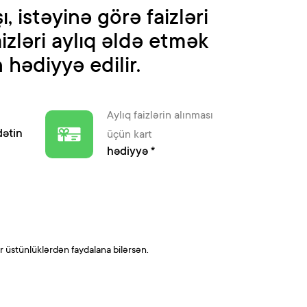
istəyinə görə faizləri
ləri aylıq əldə etmək
 hədiyyə edilir.
Aylıq faizlərin alınması
dətin
üçün kart
hədiyyə *
ər üstünlüklərdən faydalana bilərsən.
.