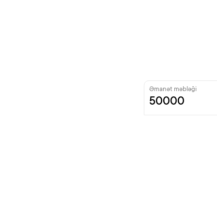
Əmanət məbləği