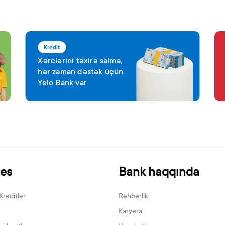
Kredit
Xərclərini təxirə salma,
hər zaman dəstək üçün
Yelo Bank var
nes
Bank haqqında
Kreditlər
Rəhbərlik
Karyera