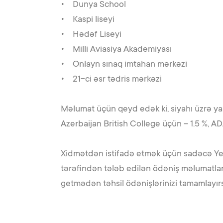
• Dunya School
• Kaspi liseyi
• Hədəf Liseyi
• Milli Aviasiya Akademiyası
• Onlayn sınaq imtahan mərkəzi
• 21-ci əsr tədris mərkəzi
Məlumat üçün qeyd edək ki, siyahı üzrə ya
Azerbaijan British College üçün – 1.5 %, AD
Xidmətdən istifadə etmək üçün sadəcə Yel
tərəfindən tələb edilən ödəniş məlumatların
getmədən təhsil ödənişlərinizi tamamlayırsı