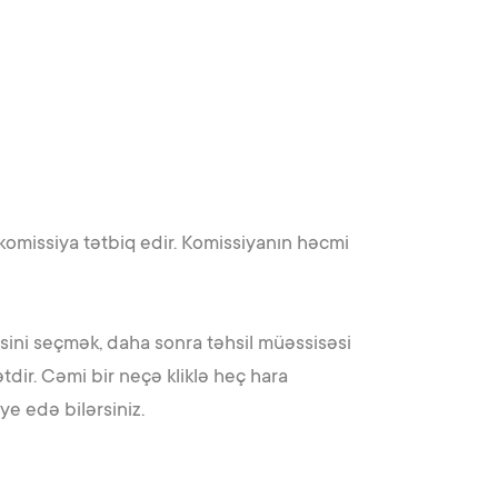
komissiya tətbiq edir. Komissiyanın həcmi
ni seçmək, daha sonra təhsil müəssisəsi
tdir. Cəmi bir neçə kliklə heç hara
ye edə bilərsiniz.