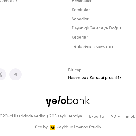
xidmətlər
Hesabatlar
Komitələr
Sənədlər
Dayanıqlı Gələcəyə Doğru
Xəbərlər
Təhlükəsizlik qaydaları
Bizi tap
Həsən bəy Zərdabi pros. 81k
-ci il tarixində verilmiş 203 saylı lisenziya
E-portal
ADİF
infob
Site by
Jeykhun Imanov Studio