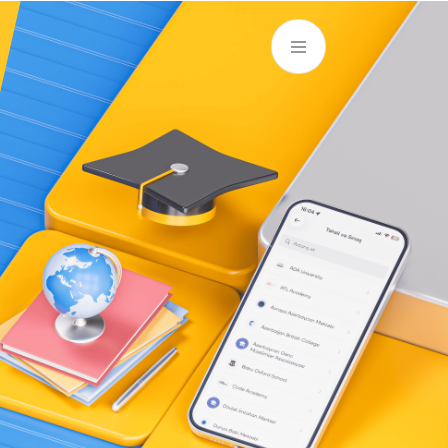
AZ
ə
ATM və Filiallar
981