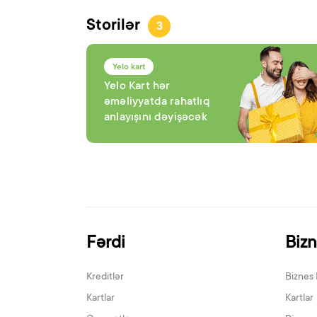
Storilər
3
Yelo kart
Yelo Kart hər
əməliyyatda rahatlıq
anlayışını dəyişəcək
Fərdi
Biz
Kreditlər
Biznes 
Kartlar
Kartlar