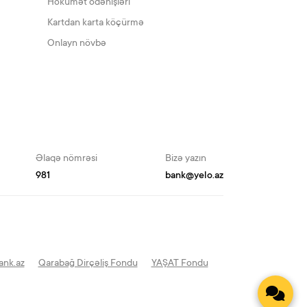
Hökumət ödənişləri
Kartdan karta köçürmə
Onlayn növbə
Əlaqə nömrəsi
Bizə yazın
981
bank@yelo.az
ank.az
Qarabağ Dirçəliş Fondu
YAŞAT Fondu