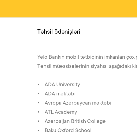
Təhsil ödənişləri
Yelo Bankın mobil tətbiqinin imkanları çox g
Təhsil müəssisələrinin siyahısı aşağıdakı ki
• ADA University
• ADA məktəbi
• Avropa Azərbaycan məktəbi
• ATL Academy
• Azerbaijan British College
• Baku Oxford School