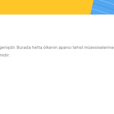
enişdir. Burada hətta ölkənin aparıcı təhsil müəssisələrinə 
midir: