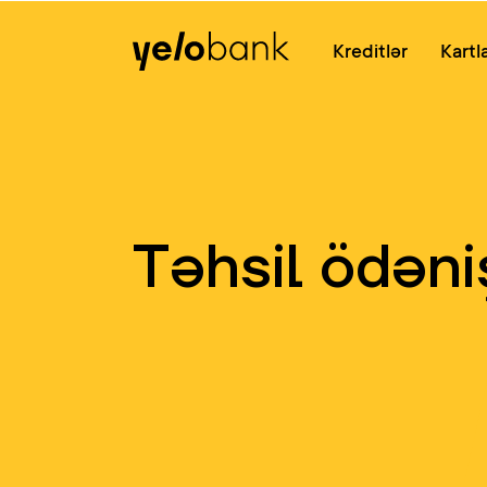
Fərdi
Biznes
Bank haqqında
Kreditlər
Kartl
Təhsil ödəni