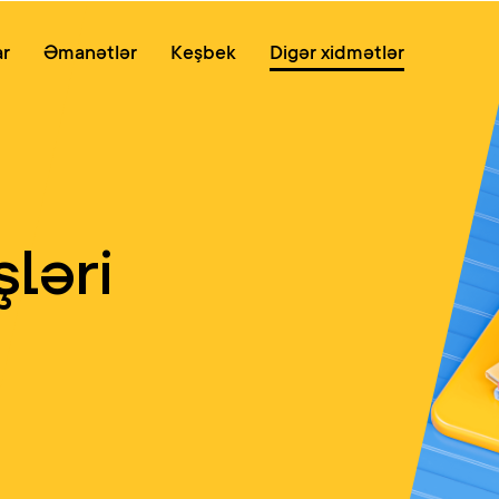
Onlayn növb
ar
Əmanətlər
Keşbek
Digər xidmətlər
şləri