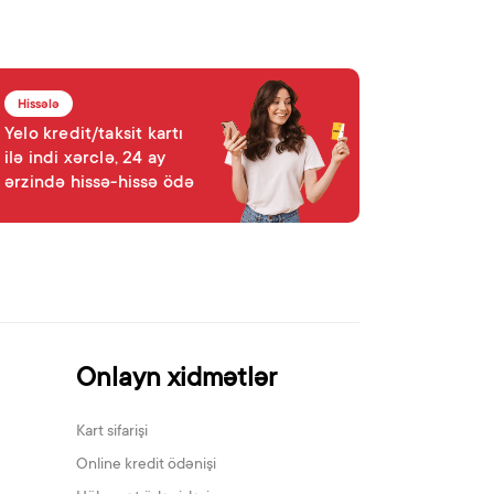
Hissələ
Yelo kredit/taksit kartı
ilə indi xərclə, 24 ay
ərzində hissə-hissə ödə
Onlayn xidmətlər
Kart sifarişi
Online kredit ödənişi