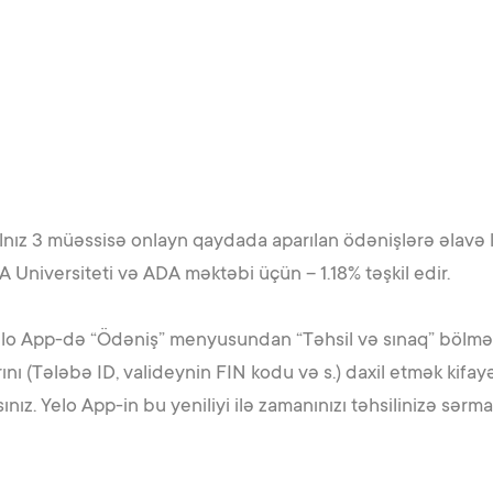
lnız 3 müəssisə onlayn qaydada aparılan ödənişlərə əlavə 
A Universiteti və ADA məktəbi üçün – 1.18% təşkil edir.
o App-də “Ödəniş” menyusundan “Təhsil və sınaq” bölməsi
ı (Tələbə ID, valideynin FIN kodu və s.) daxil etmək kifayə
nız. Yelo App-in bu yeniliyi ilə zamanınızı təhsilinizə sərma