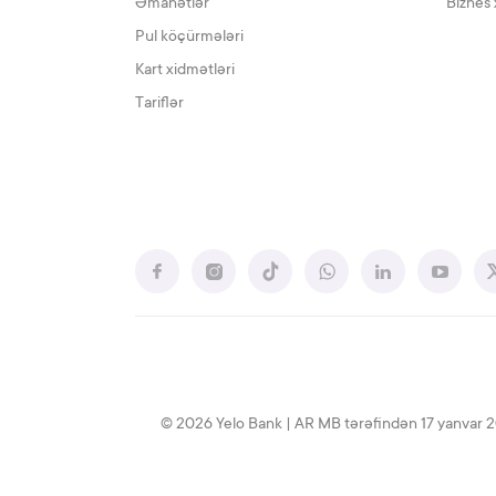
Əmanətlər
Biznes 
Pul köçürmələri
Kart xidmətləri
Tariflər
© 2026 Yelo Bank | AR MB tərəfindən 17 yanvar 2020