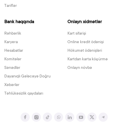
Tariflər
Bank haqqında
Onlayn xidmətlər
Rəhbərlik
Kart sifarişi
Karyera
Online kredit ödənişi
Hesabatlar
Hökumət ödənişləri
Komitələr
Kartdan karta köçürmə
Sənədlər
Onlayn növbə
Dayanıqlı Gələcəyə Doğru
Xəbərlər
Təhlükəsizlik qaydaları