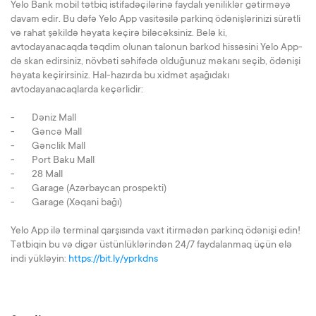
Yelo Bank mobil tətbiq istifadəçilərinə faydalı yeniliklər gətirməyə
davam edir. Bu dəfə Yelo App vasitəsilə parkinq ödənişlərinizi sürətli
və rahat şəkildə həyata keçirə biləcəksiniz. Belə ki,
avtodayanacaqda təqdim olunan talonun barkod hissəsini Yelo App-
də skan edirsiniz, növbəti səhifədə olduğunuz məkanı seçib, ödənişi
həyata keçirirsiniz. Hal-hazırda bu xidmət aşağıdakı
avtodayanacaqlarda keçərlidir:
- Dəniz Mall
- Gəncə Mall
- Gənclik Mall
- Port Baku Mall
- 28 Mall
- Garage (Azərbaycan prospekti)
- Garage (Xəqani bağı)
Yelo App ilə terminal qarşısında vaxt itirmədən parkinq ödənişi edin!
Tətbiqin bu və digər üstünlüklərindən 24/7 faydalanmaq üçün elə
indi yükləyin:
https://bit.ly/yprkdns