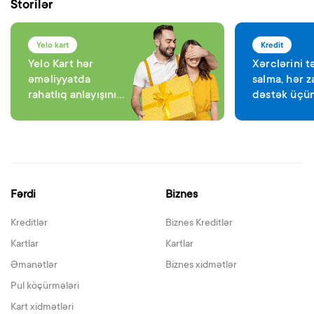
Storilər
Yelo kart
Kredit
Yelo Kart hər
Xərclərini t
əməliyyatda
salma, hər 
rahatlıq anlayışını
dəstək üçün
dəyişəcək
Bank var
Fərdi
Biznes
Kreditlər
Biznes Kreditlər
Kartlar
Kartlar
Əmanətlər
Biznes xidmətlər
Pul köçürmələri
Kart xidmətləri