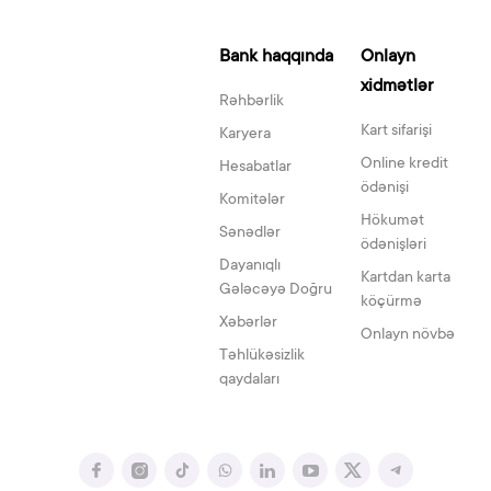
Bank haqqında
Onlayn
xidmətlər
Rəhbərlik
Kart sifarişi
Karyera
Online kredit
Hesabatlar
ödənişi
Komitələr
Hökumət
Sənədlər
ödənişləri
Dayanıqlı
Kartdan karta
Gələcəyə Doğru
köçürmə
Xəbərlər
Onlayn növbə
Təhlükəsizlik
qaydaları