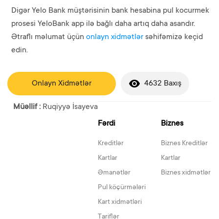
Digər Yelo Bank müştərisinin bank hesabina pul kocurmek
prosesi YeloBank app ilə bağlı daha artıq daha asandır.
Ətraflı məlumat üçün
onlayn xidmətlər
səhifəmizə keçid
edin.
Onlayn Xidmətlər
4632 Baxış
Müəllif :
Ruqiyyə İsayeva
Fərdi
Biznes
Kreditlər
Biznes Kreditlər
Kartlar
Kartlar
Əmanətlər
Biznes xidmətlər
Pul köçürmələri
Kart xidmətləri
Tariflər