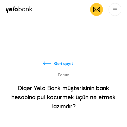
Fərdi
Biznes
Bank haqqında
AZ
Geri qayıt
Forum
Digər Yelo Bank müştərisinin bank
hesabina pul kocurmek üçün nə etmək
lazımdır?