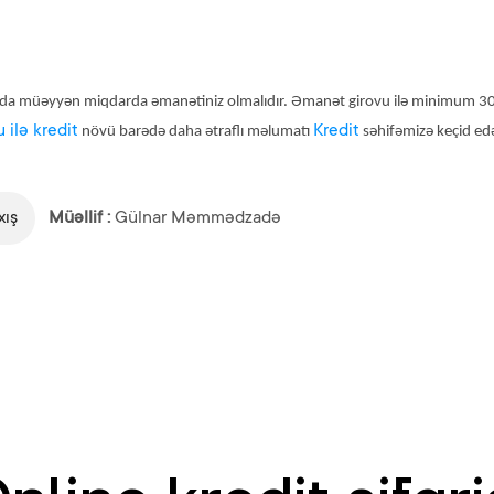
nkda müəyyən miqdarda əmanətiniz olmalıdır. Əmanət girovu ilə minimum 
ilə kredit
Kredit
növü barədə daha ətraflı məlumatı
səhifəmizə keçid edər
xış
Müəllif :
Gülnar Məmmədzadə