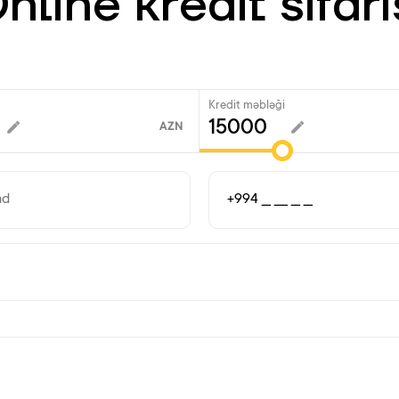
nline kredit sifari
Kredit məbləği
AZN