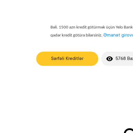
Bəli. 1500 azn kredit götürmək üçün Yelo Ba
Əmanət girovu 
qədər kredit götürə bilərsiniz.
Sərfəli Kreditlər
5768 Ba