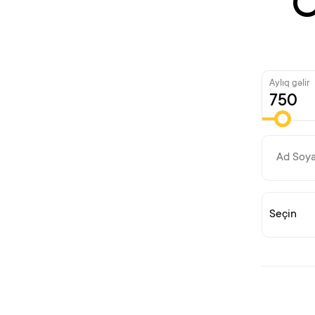
O
Aylıq gəlir