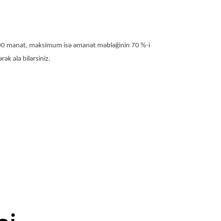
300 manat, maksimum isə əmanət məbləğinin 70 %-i
ək ala bilərsiniz.