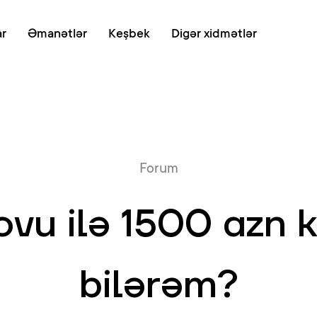
Onlayn növb
ar
Əmanətlər
Keşbek
Digər xidmətlər
Forum
vu ilə 1500 azn k
bilərəm?