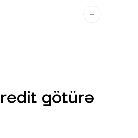
AZ
ə
ATM və Filiallar
981
redit götürə