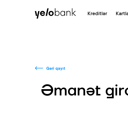
Fərdi
Biznes
Bank haqqında
Kreditlər
Kartl
Geri qayıt
Əmanət giro