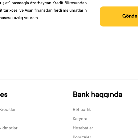
ariş et” basmaqla Azərbaycan Kredit Bürosundan
it tarixçəsi və Asan finansdan fərdi məlumatların
Göndə
masına razılıq verirəm.
nes
Bank haqqında
Kreditlər
Rəhbərlik
Karyera
xidmətlər
Hesabatlar
Komitələr