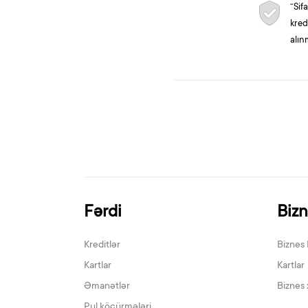
“Sif
kred
alın
Fərdi
Biz
Kreditlər
Biznes 
Kartlar
Kartlar
Əmanətlər
Biznes 
Pul köçürmələri