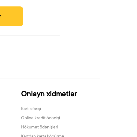
r
Onlayn xidmətlər
Kart sifarişi
Online kredit ödənişi
Hökumət ödənişləri
Kartdan karta köçürmə