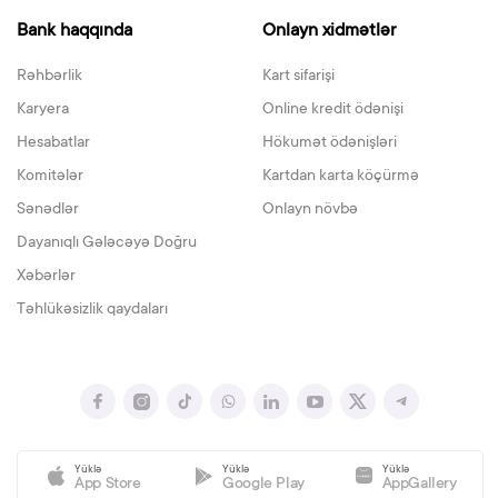
Bank haqqında
Onlayn xidmətlər
Rəhbərlik
Kart sifarişi
Karyera
Online kredit ödənişi
Hesabatlar
Hökumət ödənişləri
Komitələr
Kartdan karta köçürmə
Sənədlər
Onlayn növbə
Dayanıqlı Gələcəyə Doğru
Xəbərlər
Təhlükəsizlik qaydaları
Yüklə
Yüklə
Yüklə
App Store
Google Play
AppGallery