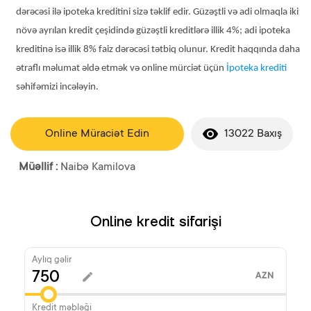
dərəcəsi ilə ipoteka kreditini sizə təklif edir. Güzəştli və adi olmaqla iki
növə ayrılan kredit çeşidində güzəştli kreditlərə illik 4%; adi ipoteka
kreditinə isə illik 8% faiz dərəcəsi tətbiq olunur. Kredit haqqında daha
ətraflı məlumat əldə etmək və online mürciət üçün
İpoteka krediti
səhifəmizi incələyin.
Online Müraciət Edin
13022 Baxış
Müəllif :
Naibə Kamilova
Online kredit sifarişi
Aylıq gəlir
AZN
Kredit məbləği