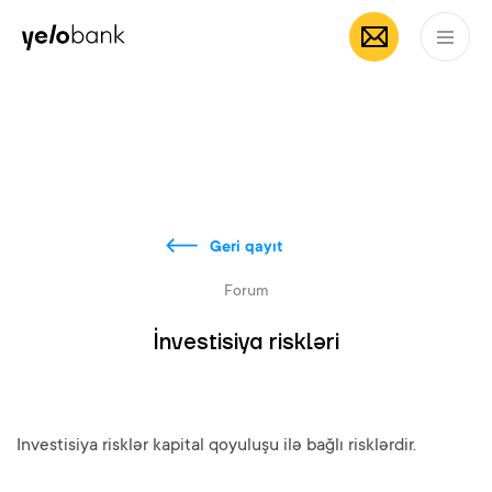
Fərdi
Biznes
Bank haqqında
AZ
Geri qayıt
Forum
İnvestisiya riskləri
Investisiya risklər kapital qoyuluşu ilə bağlı risklərdir.