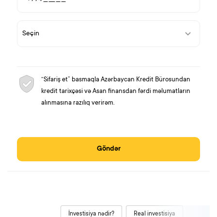
“Sifariş et” basmaqla Azərbaycan Kredit Bürosundan
kredit tarixçəsi və Asan finansdan fərdi məlumatların
alınmasına razılıq verirəm.
Göndər
İnvestisiya nədir?
Real investisiya