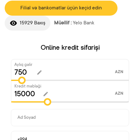
Filial və bankomatlar üçün keçid edin
15929 Baxış
Müəllif :
Yelo Bank
Online kredit sifarişi
Aylıq gəlir
AZN
Kredit məbləği
AZN