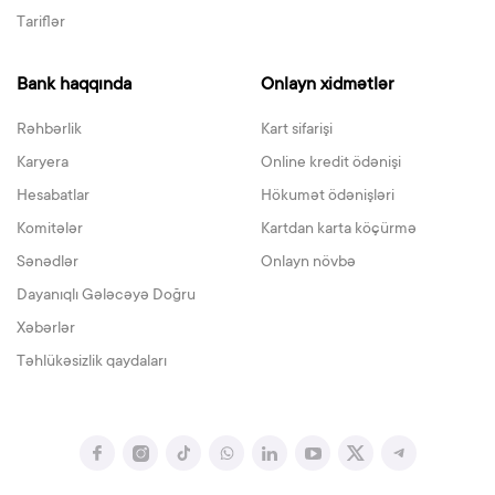
Tariflər
Bank haqqında
Onlayn xidmətlər
Rəhbərlik
Kart sifarişi
Karyera
Online kredit ödənişi
Hesabatlar
Hökumət ödənişləri
Komitələr
Kartdan karta köçürmə
Sənədlər
Onlayn növbə
Dayanıqlı Gələcəyə Doğru
Xəbərlər
Təhlükəsizlik qaydaları