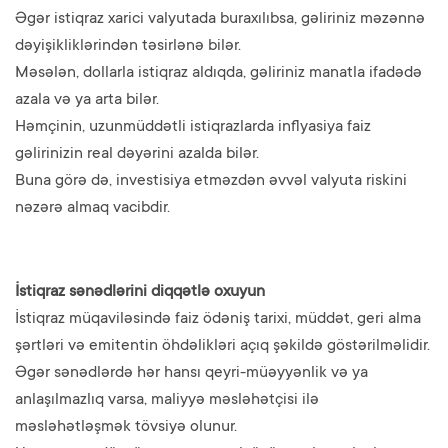
Əgər istiqraz xarici valyutada buraxılıbsa, gəliriniz məzənnə
dəyişikliklərindən təsirlənə bilər.
Məsələn, dollarla istiqraz aldıqda, gəliriniz manatla ifadədə
azala və ya arta bilər.
Həmçinin, uzunmüddətli istiqrazlarda inflyasiya faiz
gəlirinizin real dəyərini azalda bilər.
Buna görə də, investisiya etməzdən əvvəl valyuta riskini
nəzərə almaq vacibdir.
İstiqraz sənədlərini diqqətlə oxuyun
İstiqraz müqaviləsində faiz ödəniş tarixi, müddət, geri alma
şərtləri və emitentin öhdəlikləri açıq şəkildə göstərilməlidir.
Əgər sənədlərdə hər hansı qeyri-müəyyənlik və ya
anlaşılmazlıq varsa, maliyyə məsləhətçisi ilə
məsləhətləşmək tövsiyə olunur.