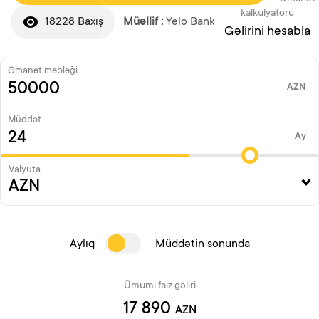
kalkulyatoru
18228 Baxış
Müəllif :
Yelo Bank
Gəlirini hesabla
Əmanət məbləği
AZN
Müddət
Ay
Valyuta
Aylıq
Müddətin sonunda
Ümumi faiz gəliri
17 890
AZN