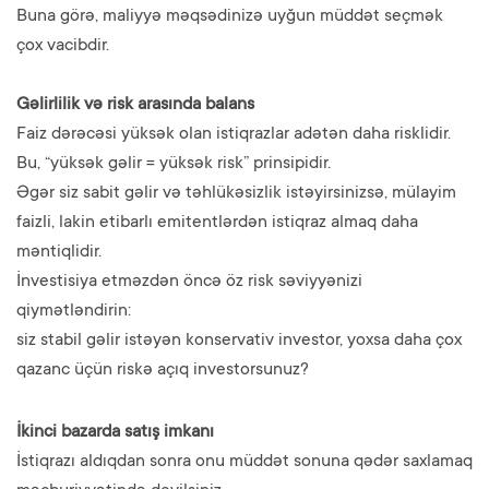
Buna görə, maliyyə məqsədinizə uyğun müddət seçmək
çox vacibdir.
Gəlirlilik və risk arasında balans
Faiz dərəcəsi yüksək olan istiqrazlar adətən daha risklidir.
Bu, “yüksək gəlir = yüksək risk” prinsipidir.
Əgər siz sabit gəlir və təhlükəsizlik istəyirsinizsə, mülayim
faizli, lakin etibarlı emitentlərdən istiqraz almaq daha
məntiqlidir.
İnvestisiya etməzdən öncə öz risk səviyyənizi
qiymətləndirin:
siz stabil gəlir istəyən konservativ investor, yoxsa daha çox
qazanc üçün riskə açıq investorsunuz?
İkinci bazarda satış imkanı
İstiqrazı aldıqdan sonra onu müddət sonuna qədər saxlamaq