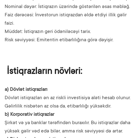
Nominal dəyər: İstiqrazın üzərində göstərilən əsas məbləğ.
Faiz dərəcəsi: İnvestorun istiqrazdan əldə etdiyi illik gəlir
faizi.
Müddət: İstiqrazın geri ödəniləcəyi tarix.
Risk səviyyəsi: Emitentin etibarlılığına görə dəyişir.
İstiqrazların növləri:
a) Dövlət istiqrazları
Dövlət istiqrazları ən az riskli investisiya aləti hesab olunur.
Gəlirlilik nisbətən az olsa da, etibarlılığı yüksəkdir.
b) Korporativ istiqrazlar
Şirkət və ya banklar tərəfindən buraxılır. Bu istiqrazlar daha
yüksək gəlir vəd edə bilər, amma risk səviyyəsi də artar.