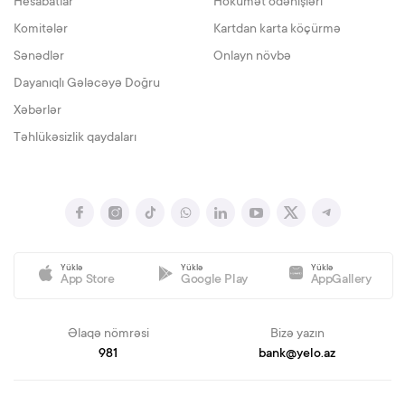
Hesabatlar
Hökumət ödənişləri
Komitələr
Kartdan karta köçürmə
Sənədlər
Onlayn növbə
Dayanıqlı Gələcəyə Doğru
Xəbərlər
Təhlükəsizlik qaydaları
Yüklə
Yüklə
Yüklə
App Store
Google Play
AppGallery
Əlaqə nömrəsi
Bizə yazın
981
bank@yelo.az