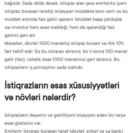
kağızdır. Sadə dildə desək, istiqraz alan şəxs emitentə (yəni
istiqrazı buraxan tərəfə) müəyyən müddətə borc verir və bu
müddət ərzində faiz gəliri qazanır. Müddət başa çatdıqda
isə investor həm əsas məbləği, həm də qazandığı faiz
gəlirini geri alır.
Məsələn, dövlət 1000 manatlıq istiqraz buraxır və illik 10%
faiz təklif edir. Siz bu istiqrazı alırsınız, bir il sonra 100 manat
gəlir (faiz), üstəlik əsas 1000 manatınızı geri alırsınız. Bu,
istiqrazların iş prinsipinin sadə izahıdır.
İstiqrazların əsas xüsusiyyətləri
və növləri nələrdir?
İstiqrazların dəyərini və gəlirliliyini müəyyən edən bir neçə
əsas göstərici var:
Emitent: İstiqrazı buraxan tərəf (dövlət, şirkət və ya bank).