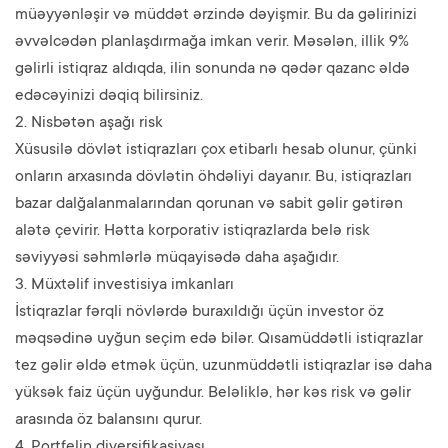
müəyyənləşir və müddət ərzində dəyişmir. Bu da gəlirinizi
əvvəlcədən planlaşdırmağa imkan verir. Məsələn, illik 9%
gəlirli istiqraz aldıqda, ilin sonunda nə qədər qazanc əldə
edəcəyinizi dəqiq bilirsiniz.
2. Nisbətən aşağı risk
Xüsusilə dövlət istiqrazları çox etibarlı hesab olunur, çünki
onların arxasında dövlətin öhdəliyi dayanır. Bu, istiqrazları
bazar dalğalanmalarından qorunan və sabit gəlir gətirən
alətə çevirir. Hətta korporativ istiqrazlarda belə risk
səviyyəsi səhmlərlə müqayisədə daha aşağıdır.
3. Müxtəlif investisiya imkanları
İstiqrazlar fərqli növlərdə buraxıldığı üçün investor öz
məqsədinə uyğun seçim edə bilər. Qısamüddətli istiqrazlar
tez gəlir əldə etmək üçün, uzunmüddətli istiqrazlar isə daha
yüksək faiz üçün uyğundur. Beləliklə, hər kəs risk və gəlir
arasında öz balansını qurur.
4. Portfelin diversifikasiyası