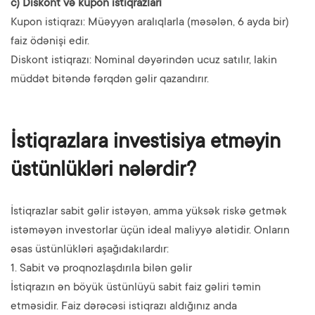
c) Diskont və kupon istiqrazları
Kupon istiqrazı: Müəyyən aralıqlarla (məsələn, 6 ayda bir)
faiz ödənişi edir.
Diskont istiqrazı: Nominal dəyərindən ucuz satılır, lakin
müddət bitəndə fərqdən gəlir qazandırır.
İstiqrazlara investisiya etməyin
üstünlükləri nələrdir?
İstiqrazlar sabit gəlir istəyən, amma yüksək riskə getmək
istəməyən investorlar üçün ideal maliyyə alətidir. Onların
əsas üstünlükləri aşağıdakılardır:
1. Sabit və proqnozlaşdırıla bilən gəlir
İstiqrazın ən böyük üstünlüyü sabit faiz gəliri təmin
etməsidir. Faiz dərəcəsi istiqrazı aldığınız anda