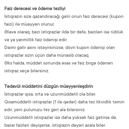
Faiz dərəcəsi və ödəmə tezliyi
İstiqrazın sizə qazandıracağı gəlir onun faiz dərəcəsi (kupon
faizi) ilə müəyyən olunur.
Əlavə olaraq, bəzi istiqrazlar ildə bir dəfə, bəziləri isə rüblük
və ya yarımillik faiz ödənişi edir.
Daimi gəlir axını istəyirsinizsə, dövri kupon ödənişi olan
istiqrazlar sizin üçün daha münasib olacaq.
Əks halda, müddət sonunda əsas və faiz birgə ödənən
istiqraz seçə bilərsiniz.
Tədavül müddətini düzgün müəyyənləşdirin
İstiqrazlar qısa, orta və uzunmüddətli ola bilər.
Qısamüddətli istiqrazlar (1 ilə qədər) daha tez likvidlik təmin
edir, yəni pulunuzu tez geri ala bilərsiniz.
Uzunmüddətli istiqrazlar isə daha yüksək faiz gətirsə də,
bazar faizləri dəyişərsə, istiqrazın dəyəri azala bilər.