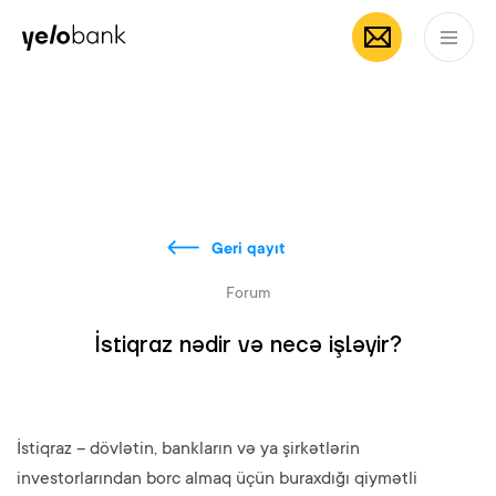
Fərdi
Biznes
Bank haqqında
AZ
Geri qayıt
Forum
İstiqraz nədir və necə işləyir?
İstiqraz – dövlətin, bankların və ya şirkətlərin
investorlarından borc almaq üçün buraxdığı qiymətli