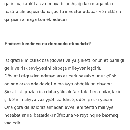
gəlirli və təhlükəsiz olmaya bilər. Aşağıdakı məqamları
nəzərə almaq sizi daha şüurlu investor edəcək və risklərin
qarşısını almağa kömək edəcək.
Emitent kimdir və nə dərəcədə etibarlıdır?
İstiqrazı kim buraxıbsa (dövlət və ya şirkət), onun etibarlılığı
gəlir və risk səviyyəsini birbaşa müəyyənləşdirir.
Dövlət istiqrazları adətən ən etibarlı hesab olunur, çünki
onların arxasında dövlətin maliyyə öhdəlikləri dayanır.
Şirkət istiqrazları isə daha yüksək faiz təklif edə bilər, lakin
şirkətin maliyyə vəziyyəti zəifdirsə, ödəniş riski yaranır.
Ona görə də istiqraz almadan əvvəl emitentin maliyyə
hesabatlarına, bazardakı nüfuzuna və reytinqinə baxmaq
vacibdir.