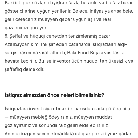
Bəzi istiqraz növləri dəyişkən faizlə buraxılır və bu faiz bazar
göstəricilərinə uyğun yenilənir. Beləcə, inflyasiya artsa belə,
gəlir dərəcəniz müəyyən qədər uyğunlaşır və real
qazancınızı qoruyur.
8. Şəffaf və hüquqi cəhətdən tənzimlənmiş bazar
Azərbaycan kimi inkişaf edən bazarlarda istiqrazların alqı-
satqısı rəsmi nəzarət altında, Bakı Fond Birjası vasitəsilə
həyata keçirilir. Bu isə investor üçün hüquqi təhlükəsizlik və
şəffaflıq deməkdir.
İstiqraz almazdan öncə nələri bilməlisiniz?
İstiqrazlara investisiya etmək ilk baxışdan sadə görünə bilər
— müəyyən məbləğ ödəyirsiniz, müəyyən müddət
gözləyirsiniz və sonunda faiz gəliri əldə edirsiniz.
Amma düzgün seçim etmədikdə istiqraz gözlədiyiniz qədər