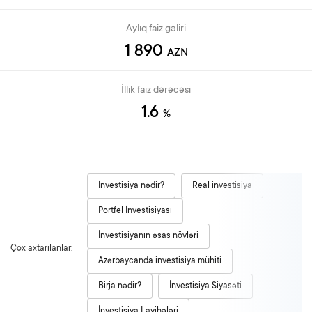
Aylıq faiz gəliri
1 890
AZN
İllik faiz dərəcəsi
1.6
%
İnvestisiya nədir?
Real investisiya
Portfel İnvestisiyası
İnvestisiyanın əsas növləri
Çox axtarılanlar:
Azərbaycanda investisiya mühiti
Birja nədir?
İnvestisiya Siyasəti
İnvestisiya Layihələri