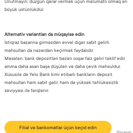
Unutmayın: düzgün qərar vermək üçün məlumatlı olmaq ən
böyük üstünlükdür.
Alternativ variantları da müqayisə edin
İstiqraz bazarına girməzdən əvvəl digər sabit gəlirli
məhsulları da nəzərdən keçirmək faydalıdır.
Məsələn, bank depozitləri bəzən oxşar faiz gəliri təklif edir,
amma daha asan başa düşülən və daha çevik məhsuldur.
Xüsusilə də Yelo Bank kimi etibarlı bankların depozit
məhsulları həm sabit gəlir, həm də yüksək təhlükəsizlik
səviyyəsi ilə fərqlənir.
Filial və bankomatlar üçün keçid edin
Əmanət