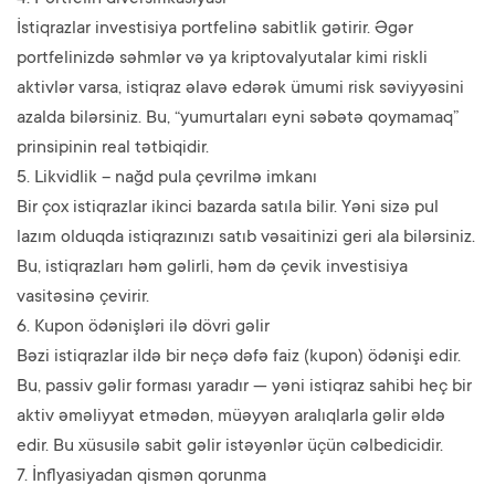
İstiqrazlar investisiya portfelinə sabitlik gətirir. Əgər
portfelinizdə səhmlər və ya kriptovalyutalar kimi riskli
aktivlər varsa, istiqraz əlavə edərək ümumi risk səviyyəsini
azalda bilərsiniz. Bu, “yumurtaları eyni səbətə qoymamaq”
prinsipinin real tətbiqidir.
5. Likvidlik – nağd pula çevrilmə imkanı
Bir çox istiqrazlar ikinci bazarda satıla bilir. Yəni sizə pul
lazım olduqda istiqrazınızı satıb vəsaitinizi geri ala bilərsiniz.
Bu, istiqrazları həm gəlirli, həm də çevik investisiya
vasitəsinə çevirir.
6. Kupon ödənişləri ilə dövri gəlir
Bəzi istiqrazlar ildə bir neçə dəfə faiz (kupon) ödənişi edir.
Bu, passiv gəlir forması yaradır — yəni istiqraz sahibi heç bir
aktiv əməliyyat etmədən, müəyyən aralıqlarla gəlir əldə
edir. Bu xüsusilə sabit gəlir istəyənlər üçün cəlbedicidir.
7. İnflyasiyadan qismən qorunma