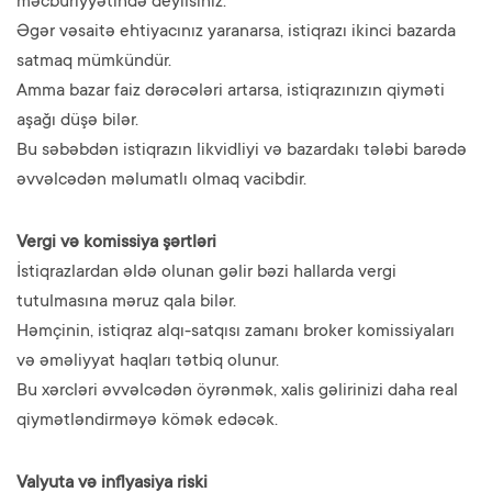
məcburiyyətində deyilsiniz.
Əgər vəsaitə ehtiyacınız yaranarsa, istiqrazı ikinci bazarda
satmaq mümkündür.
Amma bazar faiz dərəcələri artarsa, istiqrazınızın qiyməti
aşağı düşə bilər.
Bu səbəbdən istiqrazın likvidliyi və bazardakı tələbi barədə
əvvəlcədən məlumatlı olmaq vacibdir.
Vergi və komissiya şərtləri
İstiqrazlardan əldə olunan gəlir bəzi hallarda vergi
tutulmasına məruz qala bilər.
Həmçinin, istiqraz alqı-satqısı zamanı broker komissiyaları
və əməliyyat haqları tətbiq olunur.
Bu xərcləri əvvəlcədən öyrənmək, xalis gəlirinizi daha real
qiymətləndirməyə kömək edəcək.
Valyuta və inflyasiya riski