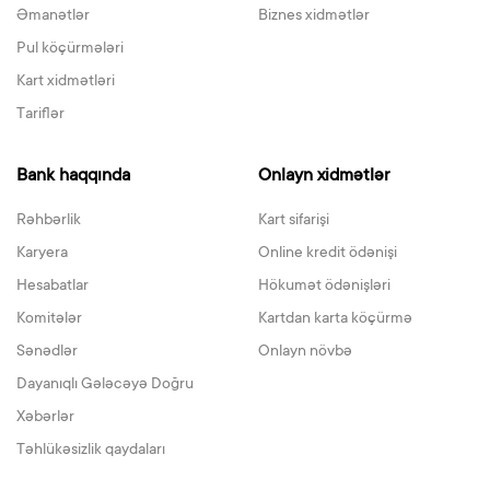
Əmanətlər
Biznes xidmətlər
Pul köçürmələri
Kart xidmətləri
Tariflər
Bank haqqında
Onlayn xidmətlər
Rəhbərlik
Kart sifarişi
Karyera
Online kredit ödənişi
Hesabatlar
Hökumət ödənişləri
Komitələr
Kartdan karta köçürmə
Sənədlər
Onlayn növbə
Dayanıqlı Gələcəyə Doğru
Xəbərlər
Təhlükəsizlik qaydaları