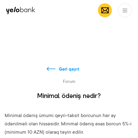
Fərdi
Biznes
Bank haqqında
AZ
Geri qayıt
Forum
Minimal ödəniş nədir?
Minimal ödəniş ümumi qeyri-taksit borcunun hər ay
ödənilməli olan hissəsidir. Minimal ödəniş əsas borcun 5%-i
(minimum 10 AZN) olaraq təyin edilir.