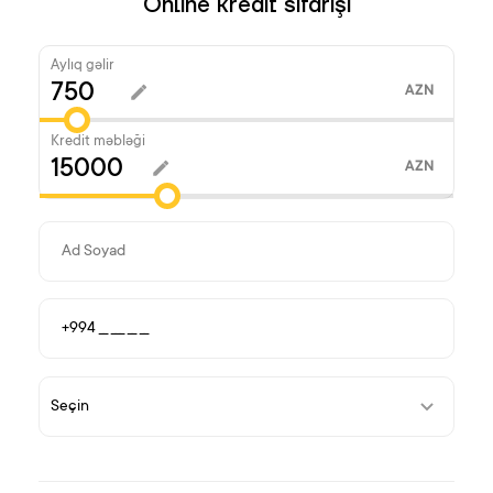
Online kredit sifarişi
Aylıq gəlir
AZN
Kredit məbləği
AZN