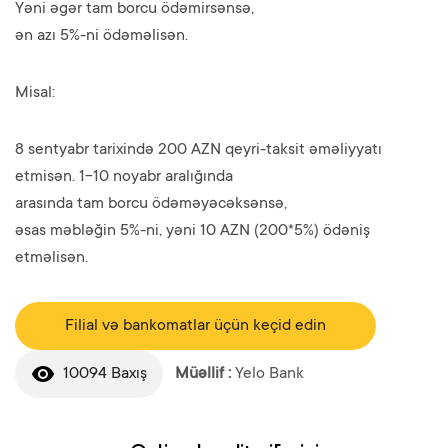
Yəni əgər tam borcu ödəmirsənsə,
ən azı 5%-ni ödəməlisən.
Misal:
8 sentyabr tarixində 200 AZN qeyri-taksit əməliyyatı
etmisən. 1-10 noyabr aralığında
arasında tam borcu ödəməyəcəksənsə,
əsas məbləğin 5%-ni, yəni 10 AZN (200*5%) ödəniş
etməlisən.
Filial və bankomatlar üçün keçid edin
10094 Baxış
Müəllif :
Yelo Bank