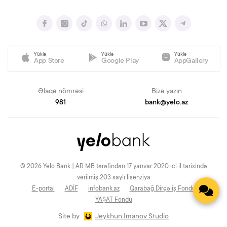
Yüklə
Yüklə
Yüklə
App Store
Google Play
AppGallery
Əlaqə nömrəsi
Bizə yazın
981
bank@yelo.az
© 2026 Yelo Bank | AR MB tərəfindən 17 yanvar 2020-ci il tarixində
verilmiş 203 saylı lisenziya
E-portal
ADİF
infobank.az
Qarabağ Dirçəliş Fondu
YAŞAT Fondu
Site by
Jeykhun Imanov Studio