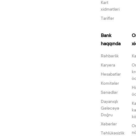
Kart
xidmətləri
Tariflər
Bank
O
haqqında
x
Rəhbərlik
Ka
Karyera
On
kr
Hesabatlar
öd
Komitələr
H
Sənədlər
öd
Dayanıqlı
Ka
Gələcəyə
ka
Doğru
k
Xəbərlər
O
n
Təhlükəsizlik