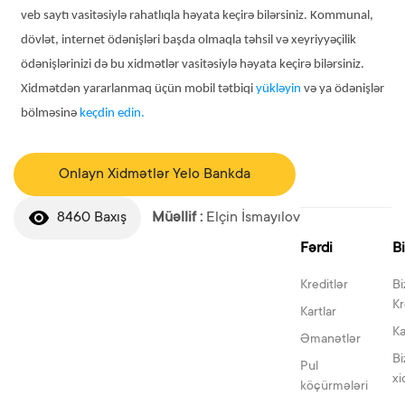
veb saytı vasitəsiylə rahatlıqla həyata keçirə bilərsiniz. Kommunal,
dövlət, internet ödənişləri başda olmaqla təhsil və xeyriyyəçilik
ödənişlərinizi də bu xidmətlər vasitəsiylə həyata keçirə bilərsiniz.
Xidmətdən yararlanmaq üçün mobil tətbiqi
yükləyin
və ya ödənişlər
bölməsinə
keçdin edin.
Onlayn Xidmətlər Yelo Bankda
8460 Baxış
Müəllif :
Elçin İsmayılov
Fərdi
B
Kreditlər
Bi
Kr
Kartlar
Ka
Əmanətlər
Bi
Pul
xi
köçürmələri