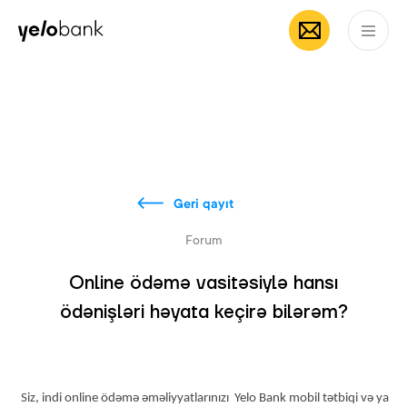
Fərdi
Biznes
Bank haqqında
AZ
Geri qayıt
Forum
Online ödəmə vasitəsiylə hansı
ödənişləri həyata keçirə bilərəm?
Siz, indi online ödəmə əməliyyatlarınızı Yelo Bank mobil tətbiqi və ya