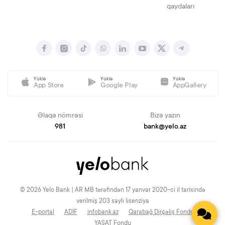
qaydaları
Yüklə
Yüklə
Yüklə
App Store
Google Play
AppGallery
Əlaqə nömrəsi
Bizə yazın
981
bank@yelo.az
© 2026 Yelo Bank | AR MB tərəfindən 17 yanvar 2020-ci il tarixində
verilmiş 203 saylı lisenziya
E-portal
ADİF
infobank.az
Qarabağ Dirçəliş Fondu
YAŞAT Fondu