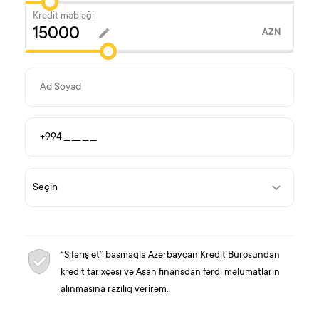
Kredit məbləği
AZN
“Sifariş et” basmaqla Azərbaycan Kredit Bürosundan
kredit tarixçəsi və Asan finansdan fərdi məlumatların
alınmasına razılıq verirəm.