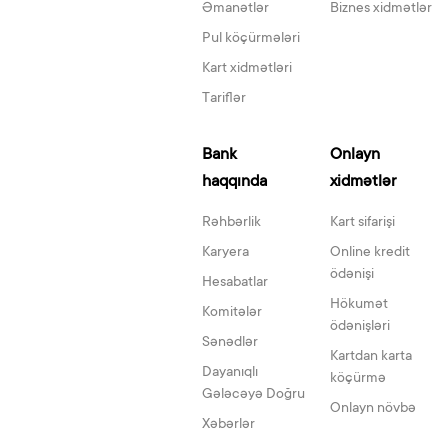
Əmanətlər
Biznes xidmətlər
Pul köçürmələri
Kart xidmətləri
Tariflər
Bank
Onlayn
haqqında
xidmətlər
Rəhbərlik
Kart sifarişi
Karyera
Online kredit
ödənişi
Hesabatlar
Hökumət
Komitələr
ödənişləri
Sənədlər
Kartdan karta
Dayanıqlı
köçürmə
Gələcəyə Doğru
Onlayn növbə
Xəbərlər