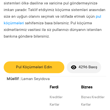
sistemləri ölkə daxilinə və xaricinə pul göndərməyinizə
imkan yaradır. Təklif etdiyimiz köçürmə sistemləri arasından
sizə ən uyğun olanını seçmək və istifadə etmək üçün
pul
köçürmələri
səhifəmizə baxa bilərsiniz. Pul köçürmə
xidmətlərimiz vasitəsi ilə siz pullarınızı dünyanın istənilən
bankına göndərə bilərsiniz.
Pul Köçürmələri Edin
4296 Baxış
Müəllif :
Ləman Seyidova
Fərdi
Biznes
Kreditlər
Biznes Kreditlər
Kartlar
Kartlar