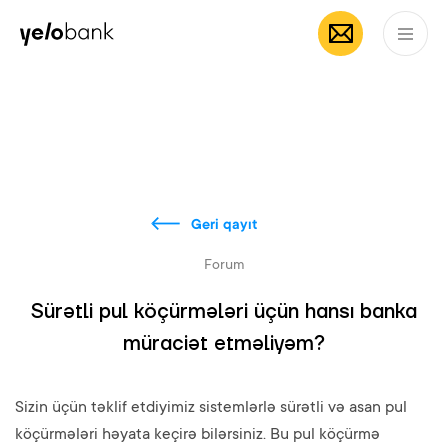
Fərdi
Biznes
Bank haqqında
AZ
Geri qayıt
Forum
Sürətli pul köçürmələri üçün hansı banka
müraciət etməliyəm?
Sizin üçün təklif etdiyimiz sistemlərlə sürətli və asan pul
köçürmələri həyata keçirə bilərsiniz. Bu pul köçürmə