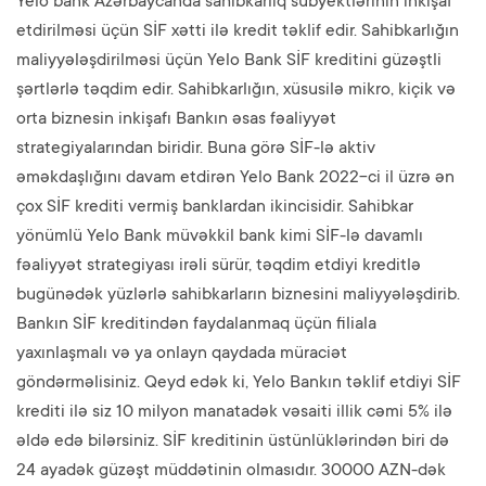
Yelo bank Azərbaycanda sahibkarlıq subyektlərinin inkişaf
etdirilməsi üçün SİF xətti ilə kredit təklif edir. Sahibkarlığın
maliyyələşdirilməsi üçün Yelo Bank SİF kreditini güzəştli
şərtlərlə təqdim edir. Sahibkarlığın, xüsusilə mikro, kiçik və
orta biznesin inkişafı Bankın əsas fəaliyyət
strategiyalarından biridir. Buna görə SİF-lə aktiv
əməkdaşlığını davam etdirən Yelo Bank 2022-ci il üzrə ən
çox SİF krediti vermiş banklardan ikincisidir. Sahibkar
yönümlü Yelo Bank müvəkkil bank kimi SİF-lə davamlı
fəaliyyət strategiyası irəli sürür, təqdim etdiyi kreditlə
bugünədək yüzlərlə sahibkarların biznesini maliyyələşdirib.
Bankın SİF kreditindən faydalanmaq üçün filiala
yaxınlaşmalı və ya onlayn qaydada müraciət
göndərməlisiniz. Qeyd edək ki, Yelo Bankın təklif etdiyi SİF
krediti ilə siz 10 milyon manatadək vəsaiti illik cəmi 5% ilə
əldə edə bilərsiniz. SİF kreditinin üstünlüklərindən biri də
24 ayadək güzəşt müddətinin olmasıdır. 30000 AZN-dək