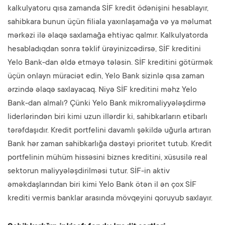
kalkulyatoru qısa zamanda SİF kredit ödənişini hesablayır,
sahibkara bunun üçün filiala yaxınlaşamağa və ya məlumat
mərkəzi ilə əlaqə saxlamağa ehtiyac qalmır. Kalkulyatorda
hesabladıqdan sonra təklif ürəyinizcədirsə, SİF kreditini
Yelo Bank-dan əldə etməyə tələsin. SİF kreditini götürmək
üçün onlayn müraciət edin, Yelo Bank sizinlə qısa zaman
ərzində əlaqə saxlayacaq. Niyə SİF kreditini məhz Yelo
Bank-dan almalı? Çünki Yelo Bank mikromaliyyələşdirmə
liderlərindən biri kimi uzun illərdir ki, sahibkarların etibarlı
tərəfdaşıdır. Kredit portfelini davamlı şəkildə uğurla artıran
Bank hər zaman sahibkarlığa dəstəyi prioritet tutub. Kredit
portfelinin mühüm hissəsini biznes kreditini, xüsusilə real
sektorun maliyyələşdirilməsi tutur. SİF-in aktiv
əməkdaşlarından biri kimi Yelo Bank ötən il ən çox SİF
krediti vermis banklar arasında mövqeyini qoruyub saxlayır.