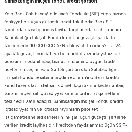
Sahibkarlığın inkişafı fondu kredit şərtləri
Yelo Bank Sahibkarlığın İnkişafı Fondu ilə (SİF) birgə biznes
fəaliyyətiniz üçün güzəştli kredit təklif edir. Bank SİF
tərəfindən təsdiqlənmiş layihə təqdim edən sahibkarlara
Sahibkarlığın İnkişafı Fondu kreditini güzəştli şərtlərlə
təqdim edir: 10 000 000 AZN-dək və illik cəmi 5% ilə, 24
ayadək güzəşt müddəti və bu müddət ərzində yalnız faiz
borclarının ödənilməsi, biznesin həcminə uyğun kredit
növlərinin seçimi və s. Sərfəli şərtləri olan Sahibkarlığın
İnkişafı Fondu hesabına təqdim edilən Yelo Bank krediti
kənd təsərrüfatı, istehsal, xidmət, loqistik mərkəzlər, anbar,
turizm, rəqəmsal iqtisadiyyat kimi prioritet istiqamətlərə
təklif edir. Xatırladaq ki, Sahibkarlığın İnkişaf Fondu krediti
iqtisadiyyatının və iqtisadi rayonların prioritet
istiqamətlərinə aid sahələrin inkişafı üçün güzəştli şərtlərlə
verilən kredit layihəsidir. Kreditdən faydalanmaq üçün SSİF-