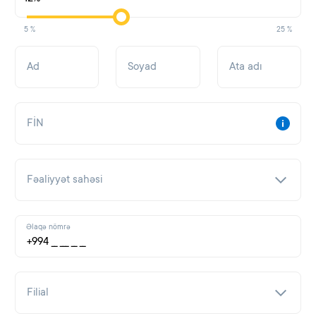
5 %
25 %
Ad
Soyad
Ata adı
FİN
Fəaliyyət sahəsi
Əlaqə nömrə
Filial