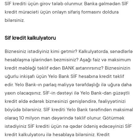
SİF krediti üçün girov tələb olunmur. Banka gəlmədən SİF
kredit müraciəti üçün onlayn sifariş formasını doldura
bilərsiniz.
Sif kredit kalkulyatoru
Biznesiniz istədiyiniz kimi getmir? Kalkulyatorda, sənədlərlə
hesablaşma işlərindən bezmisiniz? Aşağı faiz və maksimum
kredit məbləği təklif edən BANK axtarırırsınız? Biznesinizin
uğurlu inkişafı üçün Yelo Bank SİF hesabına kredit təklif
edir. Yelo Bank-ın parlaq maliyyə tərəfdaşlığı ilə uğura daha
yaxın olacaqsınız. SİF-in dəstəyi ilə Yelo Bank-dan güzəştli
kredit əldə edərək biznesinizi genişləndirə, fəaliyyətinizi
böyüdə bilərsiniz. SİF krediti Yelo Bank tərəfindən maksimal
olaraq 10 milyon man dəyərində təklif olunur. Götürmək
istədiyiniz SİF krediti üçün nə qədər ödəniş edəcəyinizi SİF
kredit kalkulyatoru ilə hesablaya bilərsiniz. Kredit