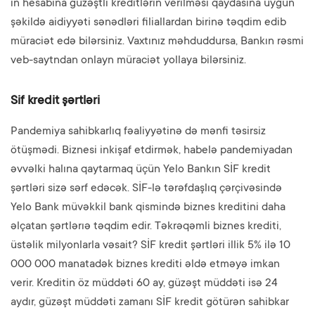
in hesabına güzəştli kreditlərin verilməsi qaydasına uyğun
şəkildə aidiyyəti sənədləri filiallardan birinə təqdim edib
müraciət edə bilərsiniz. Vaxtınız məhduddursa, Bankın rəsmi
veb-saytndan onlayn müraciət yollaya bilərsiniz.
Sif kredit şərtləri
Pandemiya sahibkarlıq fəaliyyətinə də mənfi təsirsiz
ötüşmədi. Biznesi inkişaf etdirmək, habelə pandemiyadan
əvvəlki halına qaytarmaq üçün Yelo Bankın SİF kredit
şərtləri sizə sərf edəcək. SİF-lə tərəfdaşlıq çərçivəsində
Yelo Bank müvəkkil bank qismində biznes kreditini daha
əlçatan şərtlərıə təqdim edir. Təkrəqəmli biznes krediti,
üstəlik milyonlarla vəsait? SİF kredit şərtləri illik 5% ilə 10
000 000 manatadək biznes krediti əldə etməyə imkan
verir. Kreditin öz müddəti 60 ay, güzəşt müddəti isə 24
aydır, güzəşt müddəti zamanı SİF kredit götürən sahibkar