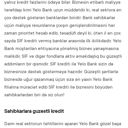
yalnız kredit faizlərini ödəyə bilər. Biznesin etibarlı maliyyə
tərəfdaşı kimi Yelo Bank uzun müddətdir ki, real sektora ən
çox dəstək göstərən banklardan biridir. Bank sahibkarlar
üçün maliyyə resurslarına çıxışın genişləndirilməsini hər
zaman prioritet hesab edib, təsadüfi deyil ki, ötən il ən çox
sayda SİF krediti vermiş banklar arasında ilk ikilikdədir. Yelo
Bank müştərilən ehtiyacına yönəlmiş biznes yanaşmasına
malikdir, SİF və digər fondlarla aktiv əməkdaşlıq bu güzəştli
addımların bir qismidir. SİF krediti ilə Yelo Bank sizin də
biznesinizə dəstək göstərməyə hazırdır. Güzəştli şərtlərlə
biznesdə uğur qazanmaq üçün sizə ən yaxın Yelo Bank
filialına müraciət edib SİF krediti ilə biznesini böyüdən
sahibkarlardan biri də siz olun!
Sahibkarlara guzestli kredit
Daim real sektorun təhlillərini aparan Yelo Bank gözəl başa