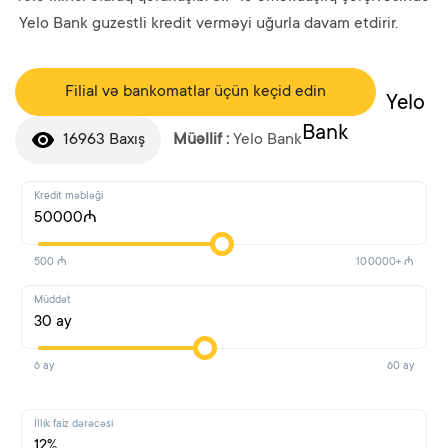
Yelo Bank guzestli kredit verməyi uğurla davam etdirir.
Filial və bankomatlar üçün keçid edin
Yelo
Bank
16963 Baxış
Müəllif :
Yelo Bank
Kredit məbləği
50000
₼
500 ₼
100000+ ₼
Müddət
30
ay
6 ay
60 ay
İllik faiz dərəcəsi
12
%