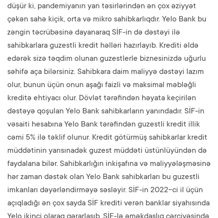
düşür ki, pandemiyanın yan təsirlərindən ən çox əziyyət
çəkən sahə kiçik, orta və mikro sahibkarlıqdır. Yelo Bank bu
zəngin təcrübəsinə dayanaraq SİF-in də dəstəyi ilə
sahibkarlara guzestli kredit həlləri hazırlayıb. Krediti əldə
edərək sizə təqdim olunan guzestlerle biznesinizdə uğurlu
səhifə aça bilərsiniz. Sahibkara daim maliyyə dəstəyi lazım
olur, bunun üçün onun aşağı faizli və maksimal məbləğli
kreditə ehtiyacı olur. Dövlət tərəfindən həyata keçirilən
dəstəyə qoşulan Yelo Bank sahibkarların yanındadır. SİF-in
vəsaiti hesabına Yelo Bank tərəfindən guzestli kredit illik
cəmi 5% ilə təklif olunur. Kredit götürmüş sahibkarlar kredit
müddətinin yarısınadək guzest müddəti üstünlüyündən də
faydalana bilər. Sahibkarlığın inkişafına və maliyyələşməsinə
hər zaman dəstək olan Yelo Bank sahibkarları bu guzestli
imkanları dəyərləndirməyə səsləyir. SİF-in 2022-ci il üçün
açıqladığı ən çox sayda SİF krediti verən banklar siyahısında
Yelo ikinci olaraq qərarlaşıb. SİF-lə əməkdaşlıq çərçivəsində