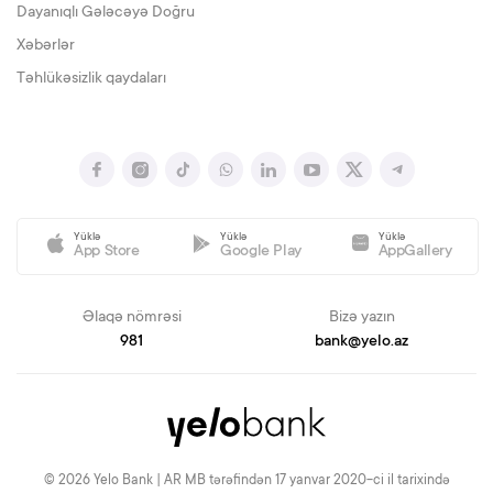
Dayanıqlı Gələcəyə Doğru
Xəbərlər
Təhlükəsizlik qaydaları
Yüklə
Yüklə
Yüklə
App Store
Google Play
AppGallery
Əlaqə nömrəsi
Bizə yazın
981
bank@yelo.az
© 2026 Yelo Bank | AR MB tərəfindən 17 yanvar 2020-ci il tarixində