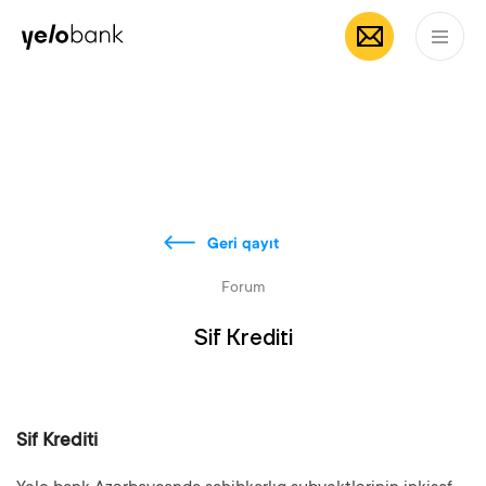
Fərdi
Biznes
Bank haqqında
AZ
Geri qayıt
Forum
Sif Krediti
Sif Krediti